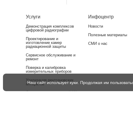
Услуги
Инфоцентр
Демонстрация комплексов
Новости
цифровой радиографии
Полезные материалы
Проектирование и
изготовление камер
СМИ о нас
радиационной защиты
Сервисное обслуживание и
ремонт
Поверка и калибровка
измерительных приборов
Утилизация рентгеновских
Наш сайт использует куки. Продолжая им пользовать
аппаратов
Оснащение лабораторий НК
оборудованием для
аттестации
Информация на сайте носит справочный характер и не являе
(спецификация) и комплект поставки товара могут быть изм
© 1998–2026 ООО «Рентгенсервис»
ВВЕРХ