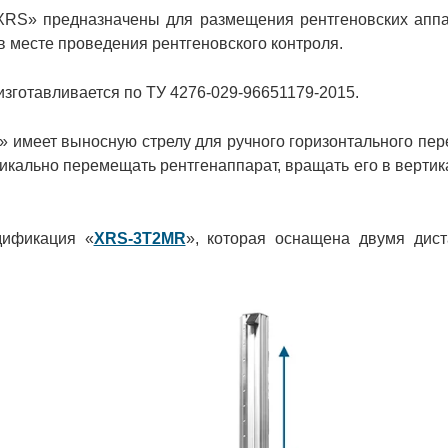
XRS» предназначены для размещения рентгеновских апп
в месте проведения рентгеновского контроля.
готавливается по ТУ 4276-029-96651179-2015.
 имеет выносную стрелу для ручного горизонтального пе
икально перемещать рентгенаппарат, вращать его в вертик
дификация
«
XRS-3T2MR
», которая оснащена двумя дис