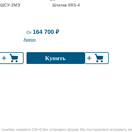
Н ШСУ-2МЭ
Штатив XRS-4
164 700 ₽
От
Арион
+
+
Купить
ошибки, нажмите Ctrl+Enter, отправьте форму. Мы постараемся исправить ее