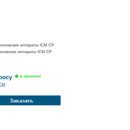
еновские аппараты ICM CP
росу
ICM
Заказать