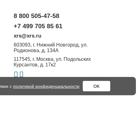
8 800 505-47-58
+7 499 705 85 61
xrs@xrs.ru
603093
, г.
Нижний Новгород
,
ул.
Родионова, д. 134А
117545
, г.
Москва
,
ул. Подольских
Курсантов, д. 17к2
твии с
политикой конфиденциальности
OK
о кодекса Российской Федерации. Технические параметры
мацию у наших менеджеров.