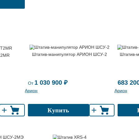
Штатив-манипулятор АРИОН ШСУ-2
Штатив-
T2MR
1 030 900 ₽
683 20
От
Арион
Арион
+
+
Купить