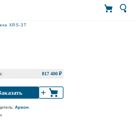
жка XRS-3T
:
817 400 ₽
+
Заказать
дитель:
Арион