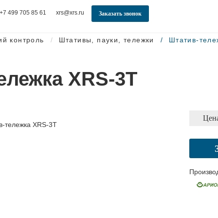
+7 499 705 85 61
xrs@xrs.ru
Заказать звонок
ий контроль
Штативы, пауки, тележки
Штатив-теле
ележка XRS-3T
Цена
Произво