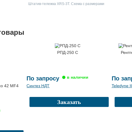
Штатив-тележка XRS-3T. Схема с размерами
товары
РПД-250 С
Рентг
По запросу
По зап
co 42 MF4
Синтез НДТ
Teledyne 
Заказать