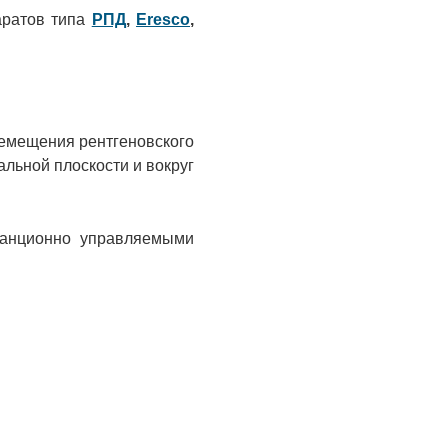
аратов типа
РПД
,
Eresco
,
ремещения рентгеновского
альной плоскости и вокруг
танционно управляемыми