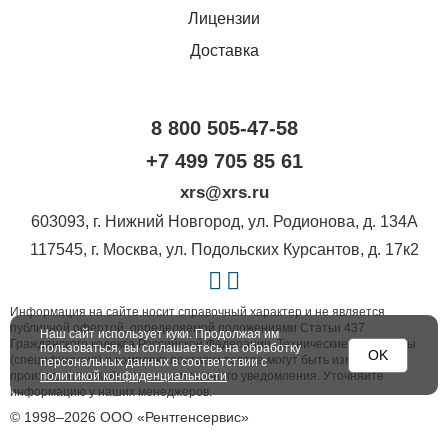
Лицензии
Доставка
8 800 505-47-58
+7 499 705 85 61
xrs@xrs.ru
603093
, г.
Нижний Новгород
,
ул. Родионова, д. 134А
117545
, г.
Москва
,
ул. Подольских Курсантов, д. 17к2
Информация на сайте носит справочный характер и не является
публичной офертой, определяемой положениями Статьи 437
Наш сайт использует куки. Продолжая им
Гражданского кодекса Российской Федерации. Технические параметры
пользоваться, вы соглашаетесь на обработку
OK
(спецификация) и комплект поставки товара могут быть изменены
персональных данных в соответствии с
политикой конфиденциальности
производителем без предварительного уведомления. Уточняйте
информацию у наших менеджеров.
© 1998–2026 ООО «Рентгенсервис»