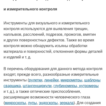
и измерительного контроля
Инструменты для визуального и измерительного
контроля используются для выявления трещин,
наплывов, расслоений, подрезов, прожогов, вмятин
и других поверхностных дефектов. Также во время
контроля можно обнаружить изъяны обработки
материала и поверхностей, отклонения формы деталей
и изделий и т. д.
В перечень оборудования для данного метода контроля
входят, прежде всего, разнообразные измерительные
инструменты (
рулетки
,
линейки
,
микрометры
,
шаблоны
сварщика
,
штангенциркули
,
глубиномеры, нутромеры
и т. д.), а также оптические приспособления,
расширяющие возможности человеческого глаза
(
микроскопы
,
лупы
,
эндоскопы
,
зеркала
). Для создания