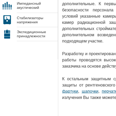
Импедансный
дополнительные. К перв
акустический
безопасности персонал
контроль
условий указанные камер
Стабилизаторы
напряжения
камер радиационной за
дополнительных строймат
Экспедиционные
дополнительном возведе
принадлежности
подходящем участке.
Разработку и проектирован
работы проводятся высок
заказчика на основе действ
К остальным защитным с
защиты от рентгеновского
фартуки
,
шапочки
,
перчат
излучения Вы также можете