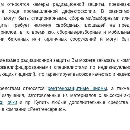
ым относятся камеры радиационной защиты, предназн
а в ходе промышленной дефектоскопии. В зависимос
ы могут быть стационарными, сборными/разборными ил
щиты требует наличия свободных площадей на предп
ериалов, в то время как сборные/разборные и мобильн
нии бетонных или кирпичных сооружений и могут бы
ие камер радиационной защиты Вы можете заказать в ком
оквалифицированными специалистами по индивидуальн
ующих лицензий, что гарантирует высокое качество и надеж
редствам относятся
рентгенозащитные ширмы
, а также
 излучения, изготовленные из материалов с высокой э
ки
,
очки
и пр. Купить любые дополнительные средства 
 в компании «Рентгенсервис».