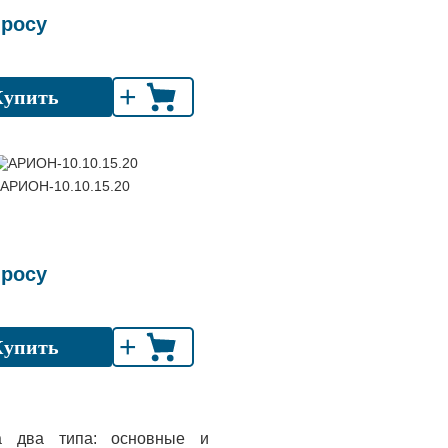
просу
+
Купить
АРИОН-10.10.15.20
просу
+
Купить
а два типа: основные и