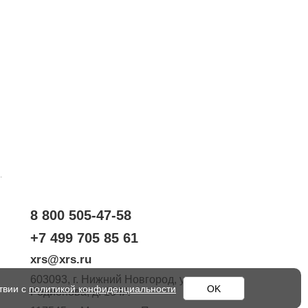
.
8 800 505-47-58
+7 499 705 85 61
xrs@xrs.ru
603093
, г.
Нижний Новгород
,
ул.
твии с
политикой конфиденциальности
OK
Родионова, д. 134А