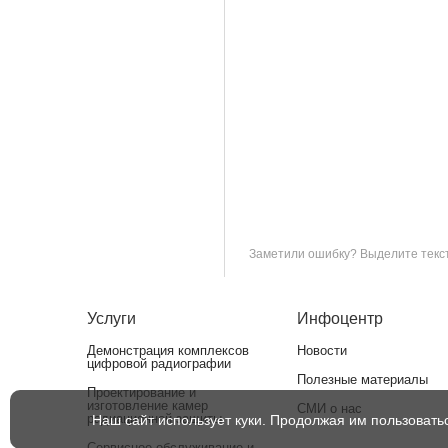
Заметили ошибку? Выделите текст 
Услуги
Инфоцентр
Демонстрация комплексов
Новости
цифровой радиографии
Полезные материалы
Проектирование и
изготовление камер
СМИ о нас
радиационной защиты
Наш сайт использует куки. Продолжая им пользовать
Сервисное обслуживание и