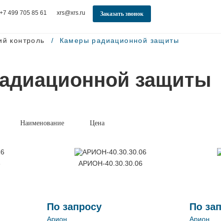
+7 499 705 85 61
xrs@xrs.ru
Заказать звонок
ий контроль
Камеры радиационной защиты
адиационной защиты
Наименование
Цена
6
АРИОН-40.30.30.06
По запросу
По за
Арион
Арион