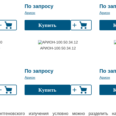
По запросу
По за
Арион
Арион
+
+
Купить
0
АРИОН-100.50.34.12
По запросу
По за
Арион
Арион
+
+
Купить
нтгеновского излучения условно можно разделить н