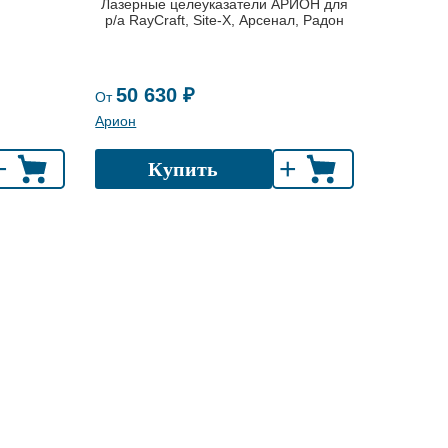
Лазерные целеуказатели АРИОН для
р/а RayCraft, Site-X, Арсенал, Радон
50 630 ₽
От
Арион
+
+
Купить