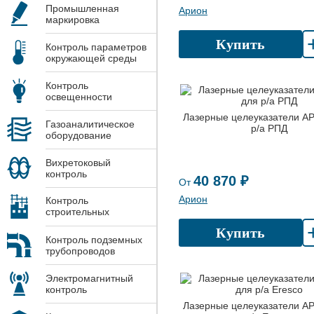
Промышленная
Арион
маркировка
Купить
Контроль параметров
окружающей среды
Контроль
освещенности
Лазерные целеуказатели А
Газоаналитическое
р/а РПД
оборудование
Вихретоковый
контроль
40 870 ₽
От
Арион
Контроль
строительных
конструкций
Купить
Контроль подземных
трубопроводов
Электромагнитный
контроль
Лазерные целеуказатели А