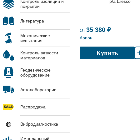
Контроль изоляции и
р/а Eresco
покрытий
Литература
35 380 ₽
От
Механические
Арион
испытания
Купить
Контроль вязкости
материалов
Геодезическое
оборудование
Автолаборатории
Распродажа
Вибродиагностика
Импедансный