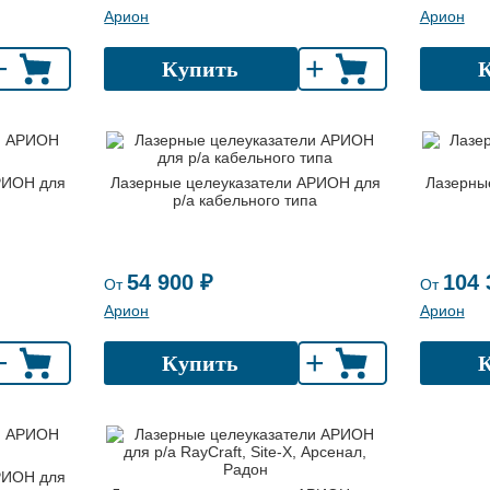
Арион
Арион
+
+
Купить
РИОН для
Лазерные целеуказатели АРИОН для
Лазерны
р/а кабельного типа
54 900 ₽
104 
От
От
Арион
Арион
+
+
Купить
РИОН для