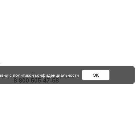
.
твии с
политикой конфиденциальности
OK
8 800 505-47-58
+7 499 705 85 61
xrs@xrs.ru
603093
, г.
Нижний Новгород
,
ул.
Родионова, д. 134А
117545
, г.
Москва
,
ул. Подольских
Курсантов, д. 17к2