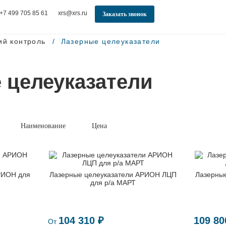
+7 499 705 85 61
xrs@xrs.ru
Заказать звонок
ий контроль
Лазерные целеуказатели
 целеуказатели
Наименование
Цена
РИОН для
Лазерные целеуказатели АРИОН ЛЦП
Лазерны
для р/а МАРТ
104 310 ₽
109 80
От