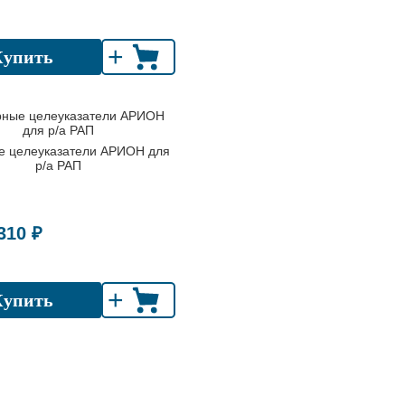
+
Купить
е целеуказатели АРИОН для
р/а РАП
310 ₽
+
Купить