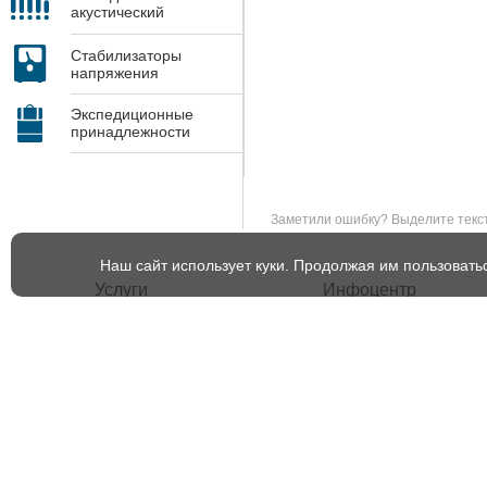
акустический
контроль
Стабилизаторы
напряжения
Экспедиционные
принадлежности
Заметили ошибку? Выделите текст 
Наш сайт использует куки. Продолжая им пользовать
Услуги
Инфоцентр
Демонстрация комплексов
Новости
цифровой радиографии
Полезные материалы
Проектирование и
изготовление камер
СМИ о нас
радиационной защиты
Сервисное обслуживание и
ремонт
Поверка и калибровка