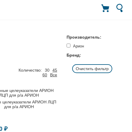
Производитель:
Арион
Бренд:
Очистить фильтр
Количество:
30
45
60
Все
е целеуказатели АРИОН ЛЦП
для р/а АРИОН
0 ₽