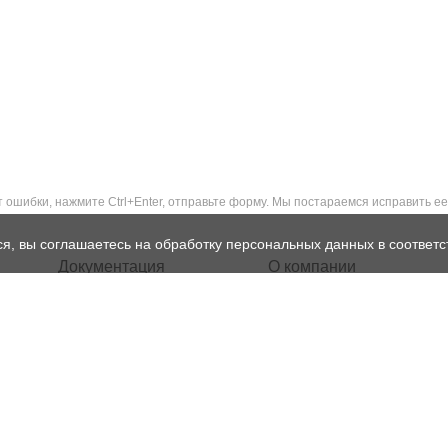
ошибки, нажмите Ctrl+Enter, отправьте форму. Мы постараемся исправить ее
ся, вы соглашаетесь на обработку персональных данных в соответс
Документация
О компании
Сертификаты и лицензии
Контакты
Результаты СОУТ
Структура ГК «Рентест»
Политика
Реквизиты
конфиденциальности
Лицензии
Нормативная база
Доставка