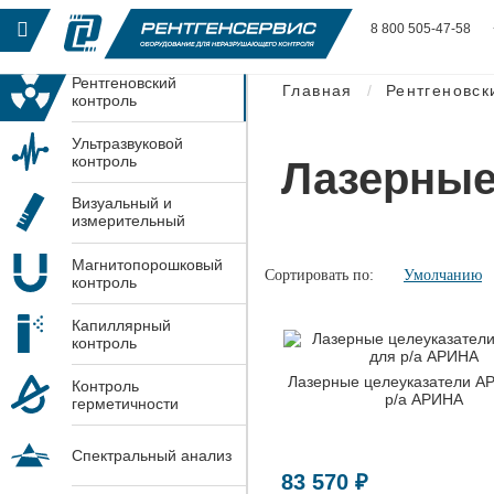
8 800 505-47-58
Рентгеновский
Главная
Рентгеновск
контроль
Ультразвуковой
контроль
Лазерные
Визуальный и
измерительный
контроль
Магнитопорошковый
Сортировать по:
Умолчанию
контроль
Капиллярный
контроль
Лазерные целеуказатели А
Контроль
р/а АРИНА
герметичности
Спектральный анализ
83 570 ₽