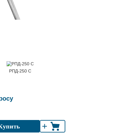
РПД-250 С
росу
+
Купить