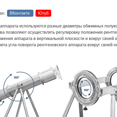
ках:
ВКонтакте
Ютуб
 аппарата используются разные диаметры обжимных полуко
а позволяют осуществлять регулировку положения рентге
ожения аппарата в вертикальной плоскости и вокруг своей 
счета угла поворота рентгеновского аппарата вокруг своей 