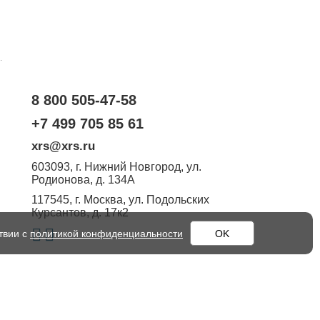
.
8 800 505-47-58
+7 499 705 85 61
xrs@xrs.ru
603093
, г.
Нижний Новгород
,
ул.
Родионова, д. 134А
117545
, г.
Москва
,
ул. Подольских
Курсантов, д. 17к2
твии с
политикой конфиденциальности
OK