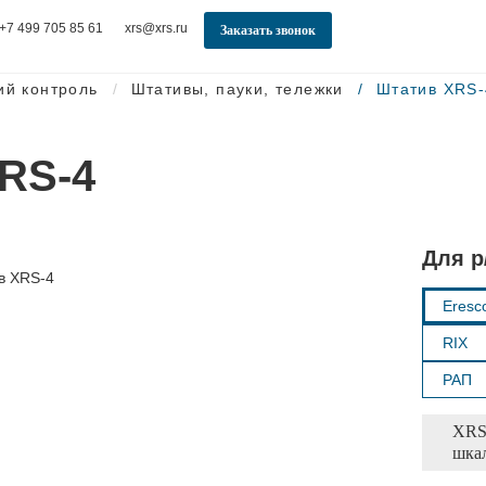
+7 499 705 85 61
xrs@xrs.ru
Заказать звонок
ий контроль
Штативы, пауки, тележки
Штатив XRS-
RS-4
Для р
Eresc
RIX
РАП
XRS-
шкал