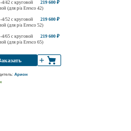
4/42 с круговой
219 600 ₽
ой (для р/а Eresco 42)
4/52 с круговой
219 600 ₽
ой (для р/а Eresco 52)
4/65 с круговой
219 600 ₽
ой (для р/а Eresco 65)
+
Заказать
дитель:
Арион