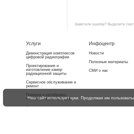
Заметили ошибку? Выделите текст 
Услуги
Инфоцентр
Демонстрация комплексов
Новости
цифровой радиографии
Полезные материалы
Проектирование и
изготовление камер
СМИ о нас
радиационной защиты
Сервисное обслуживание и
ремонт
Поверка и калибровка
Наш сайт использует куки. Продолжая им пользовать
измерительных приборов
Утилизация рентгеновских
аппаратов
Оснащение лабораторий НК
оборудованием для
аттестации