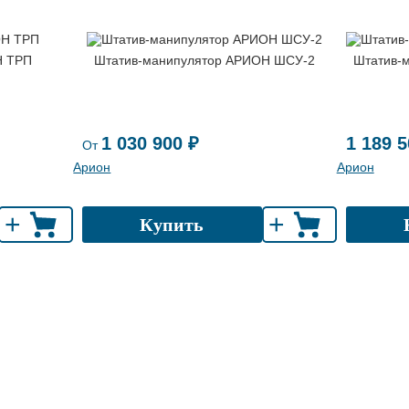
Н ТРП
Штатив-манипулятор АРИОН ШСУ-2
Штатив-
1 030 900 ₽
1 189 5
От
Арион
Арион
+
+
Купить