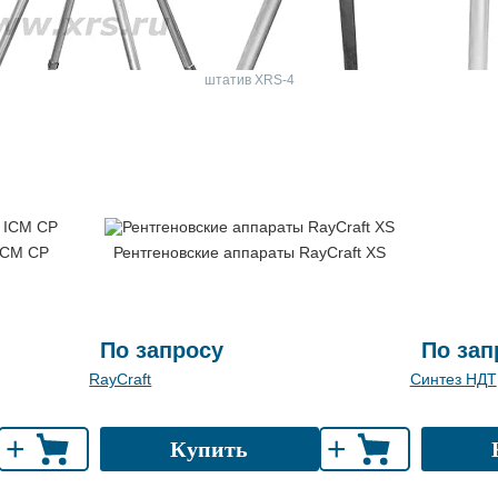
штатив XRS-4
ICM CP
Рентгеновские аппараты RayCraft XS
По запросу
По зап
RayCraft
Синтез НДТ
+
+
Купить