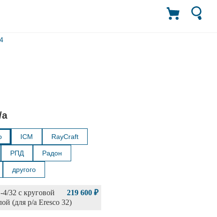
4
/а
o
ICM
RayCraft
РПД
Радон
другого
4/32 с круговой
219 600 ₽
ой (для р/а Eresco 32)