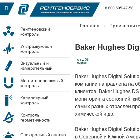
8 800 505-47-58
Главная
Производит
Рентгеновский
контроль
Baker Hughes Digi
Ультразвуковой
контроль
Визуальный и
измерительный
контроль
Baker Hughes Digital Solu
Магнитопорошковый
компании направлена на об
контроль
клиентов. Baker Hughes DS
Капиллярный
мониторинга состояний, ки
контроль
самых разных отраслей про
химической и др.
Контроль
герметичности
Baker Hughes Digital Solut
Спектральный анализ
в Северной и Южной Америк