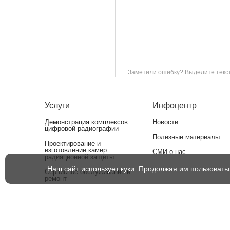
Заметили ошибку? Выделите текст 
Услуги
Инфоцентр
Демонстрация комплексов
Новости
цифровой радиографии
Полезные материалы
Проектирование и
изготовление камер
СМИ о нас
радиационной защиты
Наш сайт использует куки. Продолжая им пользовать
Сервисное обслуживание и
ремонт
Поверка и калибровка
измерительных приборов
Утилизация рентгеновских
аппаратов