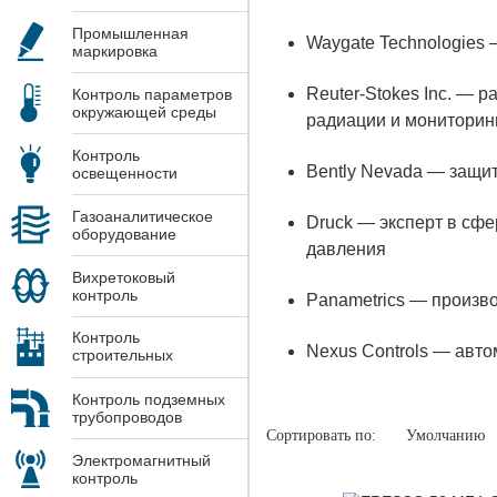
Промышленная
Waygate Technologies
маркировка
Reuter-Stokes Inc. — 
Контроль параметров
окружающей среды
радиации и мониторин
Контроль
Bently Nevada — защи
освещенности
Газоаналитическое
Druck — эксперт в сф
оборудование
давления
Вихретоковый
контроль
Panametrics — произво
Контроль
Nexus Controls — авто
строительных
конструкций
Контроль подземных
трубопроводов
Сортировать по:
Умолчанию
Электромагнитный
контроль