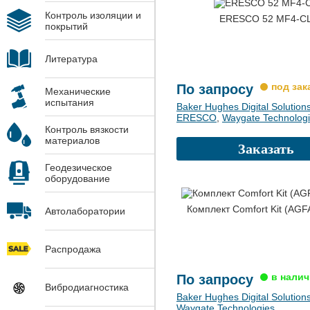
Контроль изоляции и
ERESCO 52 MF4-С
покрытий
Литература
По запросу
Механические
испытания
Baker Hughes Digital Solution
ERESCO
,
Waygate Technolog
Контроль вязкости
материалов
Заказать
Геодезическое
оборудование
Комплект Comfort Kit (AG
Автолаборатории
Распродажа
По запросу
Вибродиагностика
Baker Hughes Digital Solution
Waygate Technologies