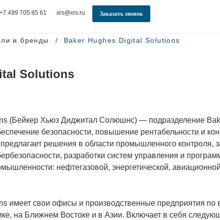
+7 499 705 85 61
xrs@xrs.ru
Заказать звонок
ели и бренды
Baker Hughes Digital Solutions
tal Solutions
tions (Бейкер Хьюз Диджитал Солюшнс) — подразделение Bak
еспечение безопасности, повышение рентабельности и ко
 предлагает решения в области промышленного контроля, 
бербезопасности, разработки систем управления и програм
мышленности: нефтегазовой, энергетической, авиационной
ions имеет свои офисы и производственные предприятия по 
е, на Ближнем Востоке и в Азии. Включает в себя следую