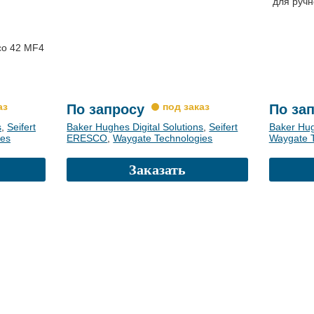
для ручн
co 42 MF4
По запросу
По за
s
,
Seifert
Baker Hughes Digital Solutions
,
Seifert
Baker Hug
ies
ERESCO
,
Waygate Technologies
Waygate T
Заказать