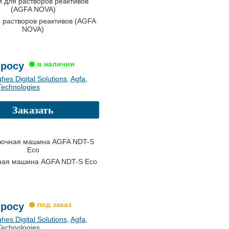
 растворов реактивов (AGFA
NOVA)
просу
hes Digital Solutions
,
Agfa
,
echnologies
Заказать
ная машина AGFA NDT-S Eco
просу
hes Digital Solutions
,
Agfa
,
echnologies