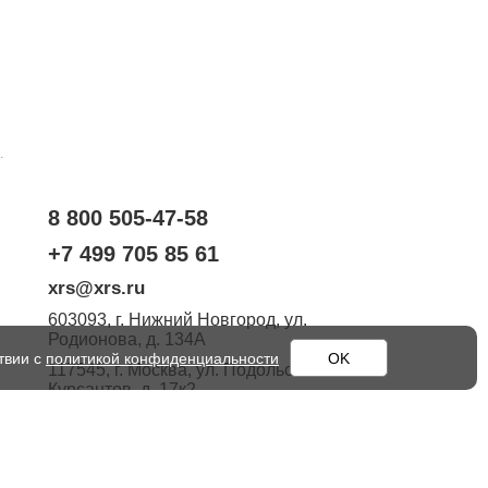
.
8 800 505-47-58
+7 499 705 85 61
xrs@xrs.ru
603093
, г.
Нижний Новгород
,
ул.
Родионова, д. 134А
твии с
политикой конфиденциальности
OK
117545
, г.
Москва
,
ул. Подольских
Курсантов, д. 17к2