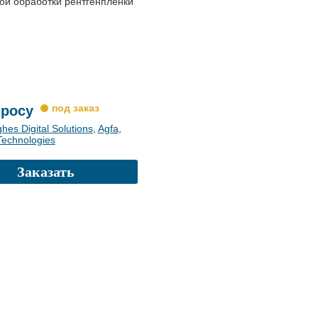
ой обработки рентгенпленки
просу
hes Digital Solutions
,
Agfa
,
echnologies
Заказать