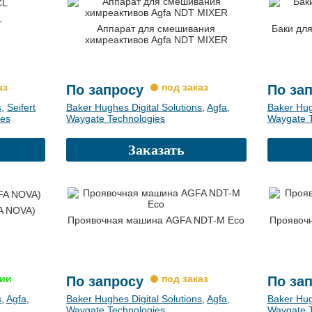
L
Аппарат для смешивания
Баки для
химреактивов Agfa NDT MIXER
По запросу
По за
s
,
Seifert
Baker Hughes Digital Solutions
,
Agfa
,
Baker Hug
ies
Waygate Technologies
Waygate T
Заказать
FA NOVA)
Проявочная машина AGFA NDT-M Eco
Проявоч
По запросу
По за
s
,
Agfa
,
Baker Hughes Digital Solutions
,
Agfa
,
Baker Hug
Waygate Technologies
Waygate T