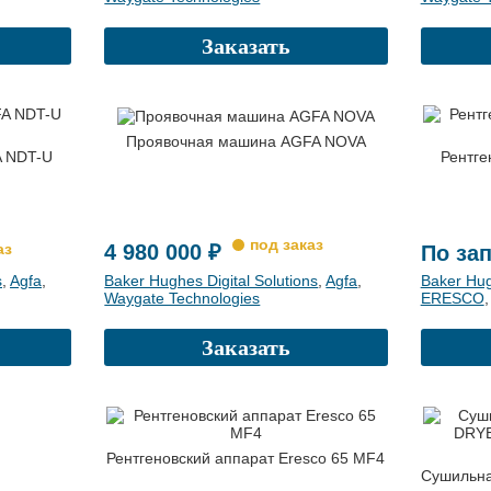
Заказать
Проявочная машина AGFA NOVA
A NDT-U
Рентге
4 980 000 ₽
По за
s
,
Agfa
,
Baker Hughes Digital Solutions
,
Agfa
,
Baker Hug
Waygate Technologies
ERESCO
Заказать
Рентгеновский аппарат Eresco 65 MF4
Сушильн