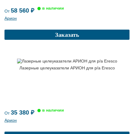
58 560 ₽
От
Арион
Заказать
Лазерные целеуказатели АРИОН для р/а Eresco
35 380 ₽
От
Арион