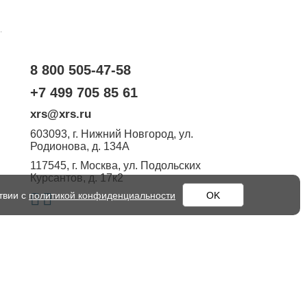
.
8 800 505-47-58
+7 499 705 85 61
xrs@xrs.ru
603093
, г.
Нижний Новгород
,
ул.
Родионова, д. 134А
117545
, г.
Москва
,
ул. Подольских
Курсантов, д. 17к2
твии с
политикой конфиденциальности
OK
о кодекса Российской Федерации. Технические параметры