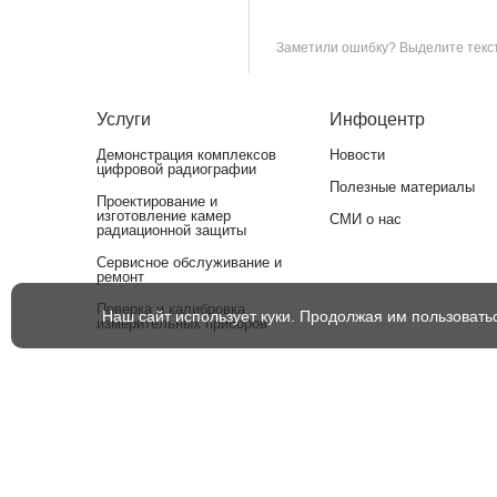
Заметили ошибку? Выделите текст 
Услуги
Инфоцентр
Демонстрация комплексов
Новости
цифровой радиографии
Полезные материалы
Проектирование и
изготовление камер
СМИ о нас
радиационной защиты
Сервисное обслуживание и
ремонт
Поверка и калибровка
Наш сайт использует куки. Продолжая им пользовать
измерительных приборов
Утилизация рентгеновских
аппаратов
Оснащение лабораторий НК
оборудованием для
аттестации
Информация на сайте носит справочный характер и не являе