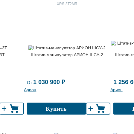
XRS-3T2MR
-3T
Штатив-манипулятор АРИОН ШСУ-2
Штатив-т
1 030 900 ₽
1 256 6
От
Арион
Арион
+
+
Купить