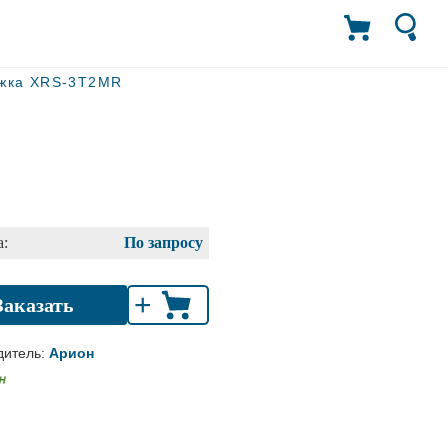
ежка XRS-3T2MR
:
По запросу
+
Заказать
дитель:
Арион