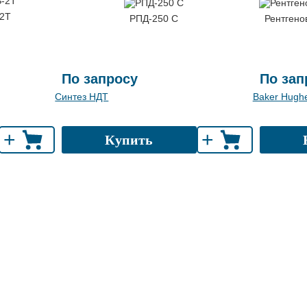
-2T
РПД-250 С
Рентгено
По запросу
По зап
Синтез НДТ
Baker Hughes
+
+
Купить