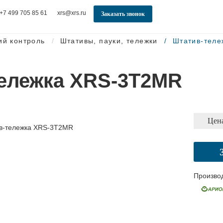
+7 499 705 85 61
xrs@xrs.ru
Заказать звонок
ий контроль
Штативы, пауки, тележки
Штатив-тел
ележка XRS-3T2MR
Цена
Произво