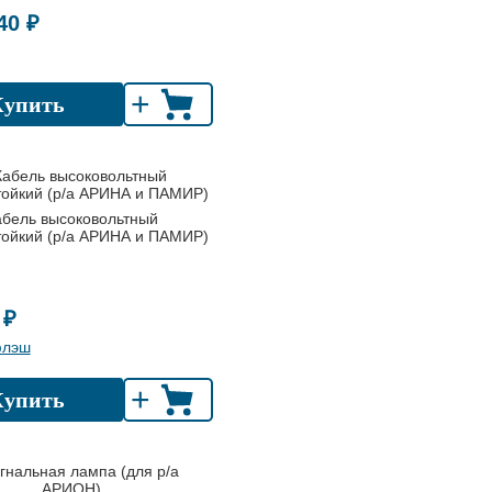
40 ₽
+
Купить
абель высоковольтный
тойкий (р/а АРИНА и ПАМИР)
 ₽
флэш
+
Купить