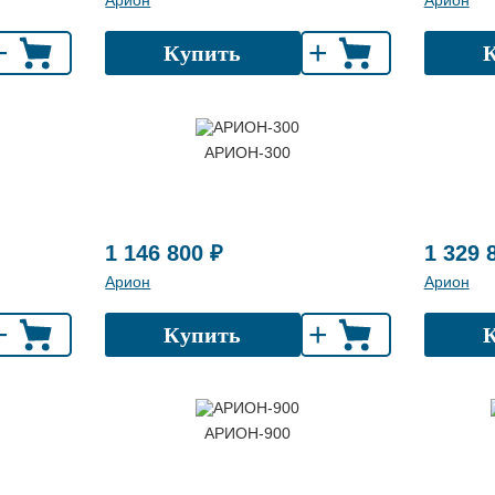
Арион
Арион
+
+
Купить
АРИОН-300
1 146 800 ₽
1 329 
Арион
Арион
+
+
Купить
АРИОН-900