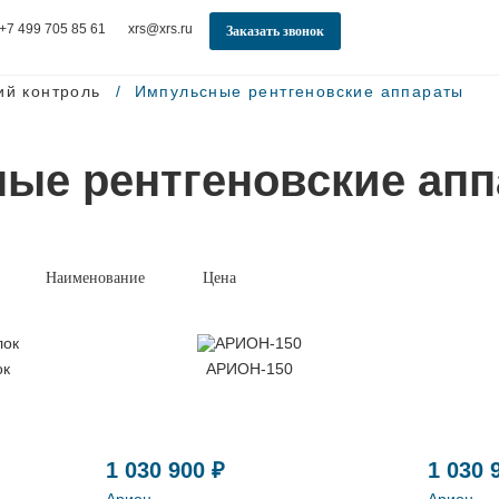
+7 499 705 85 61
xrs@xrs.ru
Заказать звонок
ий контроль
Импульсные рентгеновские аппараты
ые рентгеновские ап
Наименование
Цена
ок
АРИОН-150
1 030 900 ₽
1 030 