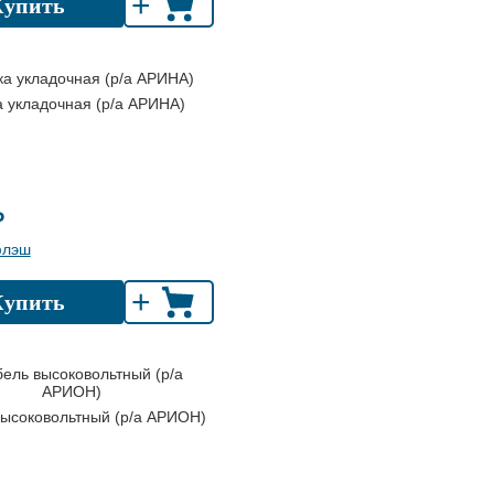
+
Купить
 укладочная (р/а АРИНА)
₽
флэш
+
Купить
высоковольтный (р/а АРИОН)