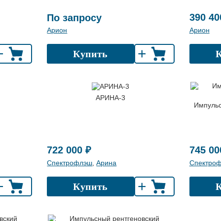
390 40
По запросу
Арион
Арион
+
+
Купить
АРИНА-3
Импульс
722 000 ₽
745 00
Спектрофлэш
,
Арина
Спектро
+
+
Купить