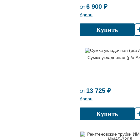
6 900 ₽
От
Арион
Купить
Сумка укладочная (р/а 
13 725 ₽
От
Арион
Купить