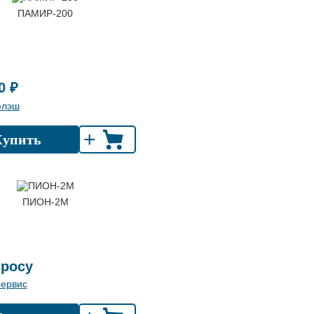
ПАМИР-200
0 ₽
флэш
+
Купить
ПИОН-2М
просу
ервис