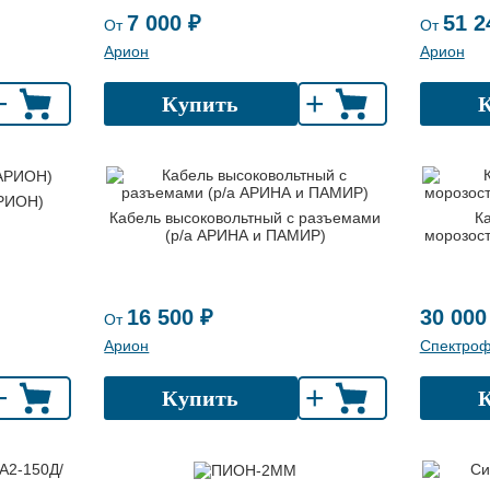
7 000 ₽
51 2
От
От
Арион
Арион
+
+
Купить
АРИОН)
Кабель высоковольтный с разъемами
К
(р/а АРИНА и ПАМИР)
морозос
16 500 ₽
30 000
От
Арион
Спектро
+
+
Купить