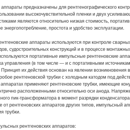
 аппараты предназначены для рентгенографического контр
ользовании высокочувствительной пленки и двух усиливаю
тиками являются относительно низкая стоимость, портатив
е энергопотребление, простота и удобство эксплуатации.
ентгеновские аппараты используются при контроле сварны
ов, судостроительных конструкций и в процессе монтажных
используются портативные импульсные рентгеновские аппа
ока управления (в том числе — и с портативными источника
. Принцип их действия основан на явлении возникновения 
робое рентгеновской трубки с холодным катодом под дейс
 аппаратах применяют рентгеновские трубки, имеющие кон
ентрично расположенными относительно оси анода. Напряже
ного пик-трансформатора в момент разрядки конденсатора
ие от рентгеновских аппаратов других типов, импульсный ап
я трубки.
ульсных рентгеновских аппаратов: