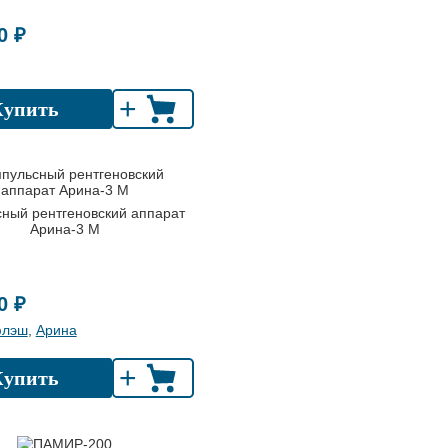
0 ₽
+
Купить
ный рентгеновский аппарат
Арина-3 М
0 ₽
флэш
,
Арина
+
Купить