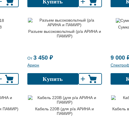
+
+
Купить
8
Сумка
Разъем высоковольтный (р/а АРИНА и
ПАМИР)
3 450 ₽
9 000 
От
Арион
Спектро
+
+
Купить
 и ПАМИР)
Кабель 220В (для р/а АРИНА и
Кабель 
ПАМИР)