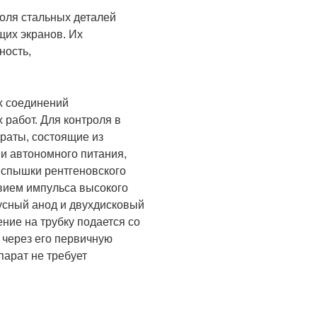
оля стальных деталей
щих экранов. Их
ность,
х соединений
 работ. Для контроля в
раты, состоящие из
ми автономного питания,
вспышки рентгеновского
твием импульса высокого
усный анод и двухдисковый
ние на трубку подается со
 через его первичную
парат не требует