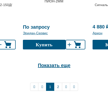
ПИОН-2ММ
2-150Д/
Сигналь
4 880 
По запросу
Эридан-Сервис
Арион
+
+
Купить
Показать еще
1
2