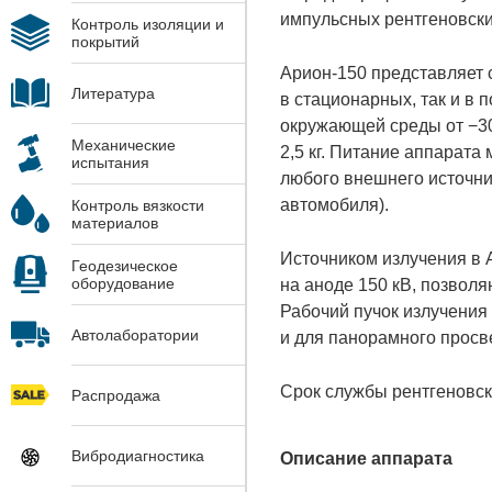
импульсных рентгеновски
Контроль изоляции и
покрытий
Арион-150 представляет 
Литература
в стационарных, так и в 
окружающей среды от −30 
Механические
2,5 кг. Питание аппарата
испытания
любого внешнего источни
автомобиля).
Контроль вязкости
материалов
Источником излучения в 
Геодезическое
оборудование
на аноде 150 кВ, позвол
Рабочий пучок излучения
Автолаборатории
и для панорамного просв
Срок службы рентгеновск
Распродажа
Вибродиагностика
Описание аппарата