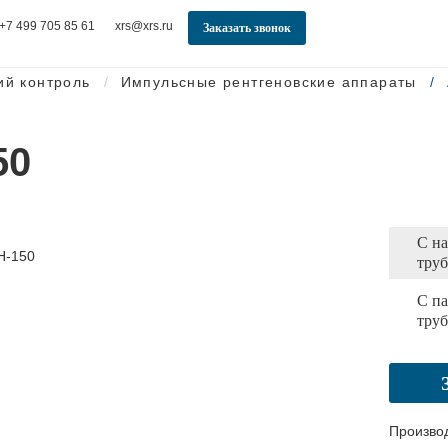
+7 499 705 85 61
xrs@xrs.ru
Заказать звонок
ий контроль
Импульсные рентгеновские аппараты
50
С н
тру
С п
тру
Произво