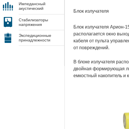
Импедансный
акустический
Блок излучателя
контроль
Стабилизаторы
напряжения
Блок излучателя Арион-15
располагается окно выхо
Экспедиционные
принадлежности
кабеля от пульта управл
от повреждений.
В блоке излучателя расп
двойная формирующая ли
емкостный накопитель и 