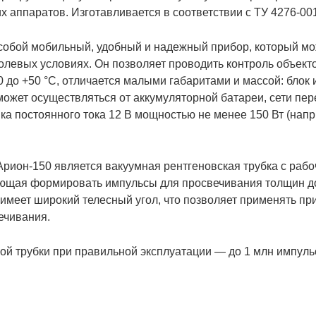
х аппаратов. Изготавливается в соответствии с ТУ 4276-00
собой мобильный, удобный и надежный прибор, который мо
полевых условиях. Он позволяет проводить контроль объект
до +50 °C, отличается малыми габаритами и массой: блок 
 может осуществляться от аккумуляторной батареи, сети пер
ка постоянного тока 12 В мощностью не менее 150 Вт (напр
Арион-150 является вакуумная рентгеновская трубка с ра
яющая формировать импульсы для просвечивания толщин до 
 имеет широкий телесный угол, что позволяет применять пр
ечивания.
ой трубки при правильной эксплуатации — до 1 млн импуль