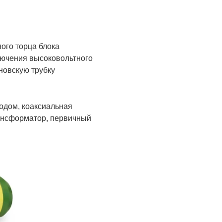
ого торца блока
ключения высоковольтного
новскую трубку
одом, коаксиальная
ансформатор, первичный