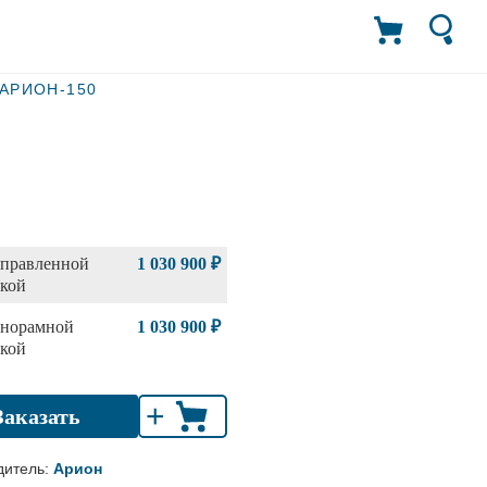
АРИОН-150
аправленной
1 030 900 ₽
бкой
анорамной
1 030 900 ₽
бкой
+
Заказать
дитель:
Арион