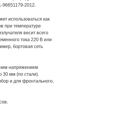
1-96651179-2012.
жет использоваться как
ов при температуре
излучателя весит всего
еменного тока 220 В или
имер, бортовая сеть
бочим напряжением
30 мм (по стали).
ибор и для фронтального,
сов.