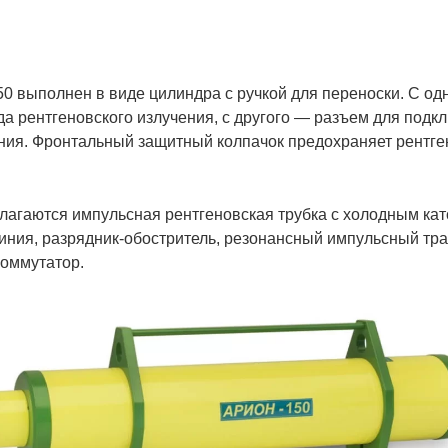
0 выполнен в виде цилиндра с ручкой для переноски. С одн
да рентгеновского излучения, с другого — разъем для под
ения. Фронтальный защитный колпачок предохраняет рентге
олагаются импульсная рентгеновская трубка с холодным кат
ния, разрядник-обостритель, резонансный импульсный тр
коммутатор.