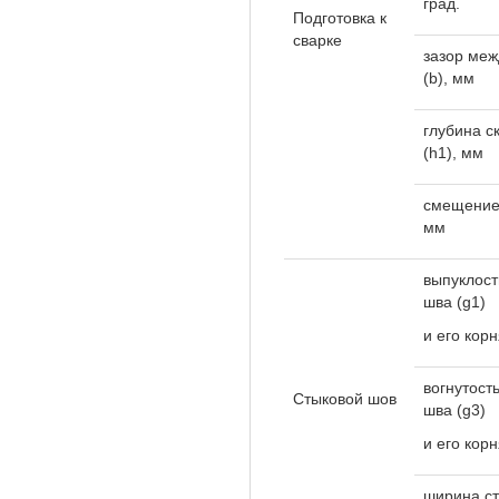
град.
Подготовка к
сварке
зазор меж
(b), мм
глубина с
(h
1
), мм
смещение 
мм
выпуклост
шва (g
1
)
и его корн
вогнутост
Стыковой шов
шва (g
3
)
и его корн
ширина ст