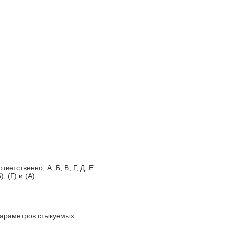
ветственно; А, Б, В, Г, Д, Е
 (Г) и (А)
параметров стыкуемых