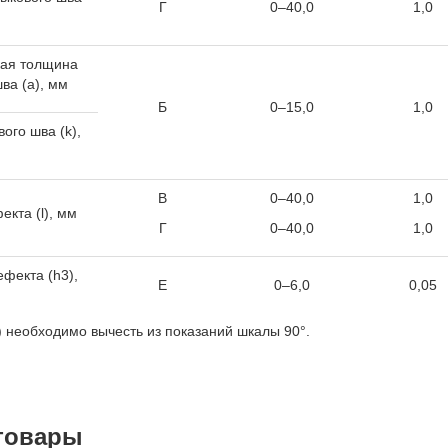
Г
0–40,0
1,0
кая толщина
ва (a), мм
Б
0–15,0
1,0
вого шва (k),
В
0–40,0
1,0
екта (l), мм
Г
0–40,0
1,0
ефекта (h
3
),
Е
0–6,0
0,05
) необходимо вычесть из показаний шкалы 90°.
товары