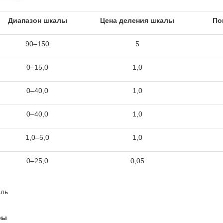
Диапазон шкалы
Цена деления шкалы
По
90–150
5
0–15,0
1,0
0–40,0
1,0
0–40,0
1,0
1,0–5,0
1,0
0–25,0
0,05
аль
ры