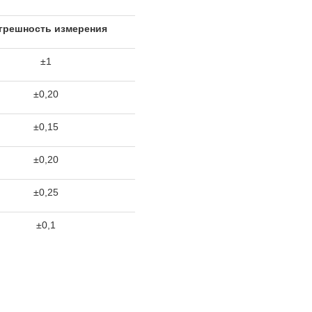
грешность измерения
±1
±0,20
±0,15
±0,20
±0,25
±0,1