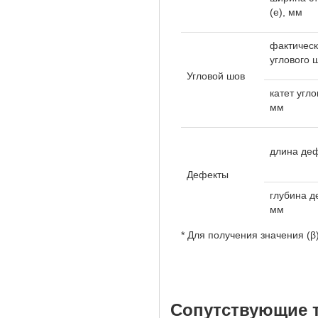
(е), мм
фактичес
углового ш
Угловой шов
катет угло
мм
длина деф
Дефекты
глубина д
мм
* Для получения значения (β
Сопутствующие 