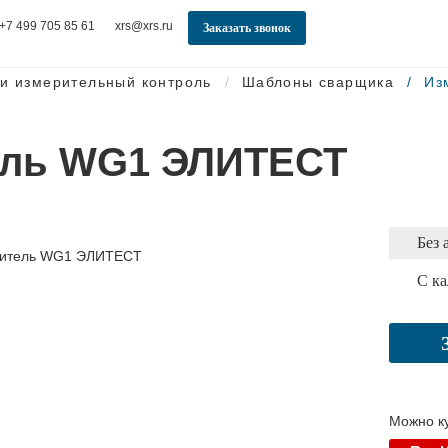
+7 499 705 85 61
xrs@xrs.ru
Заказать звонок
и измерительный контроль
Шаблоны сварщика
Из
ель WG1 ЭЛИТЕСТ
Без 
С к
Можно ку