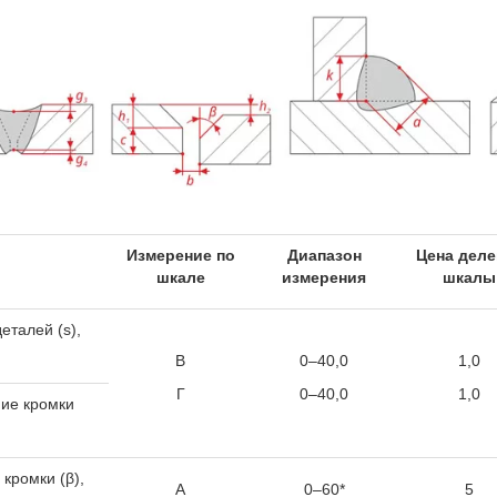
Измерение по
Диапазон
Цена деле
шкале
измерения
шкалы
еталей (s),
В
0–40,0
1,0
Г
0–40,0
1,0
ие кромки
 кромки (β),
А
0–60*
5