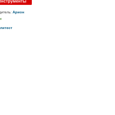
Инструменты
дитель:
Арион
литест