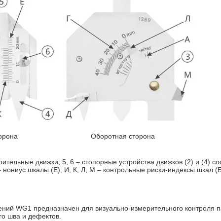
она Оборотная сторона
рительные движки; 5, 6 – стопорные устройства движков (2) и (4) соот
ониус шкалы (Е); И, К, Л, М – контрольные риски-индексы шкал (Б),
ений WG1 предназначен для визуально-измерительного контроля 
го шва и дефектов.