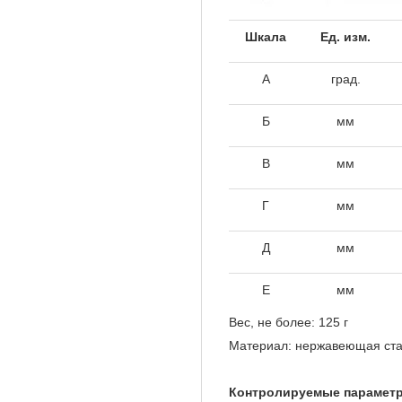
Шкала
Ед. изм.
А
град.
Б
мм
В
мм
Г
мм
Д
мм
Е
мм
Вес, не более: 125 г
Материал: нержавеющая ст
Контролируемые парамет