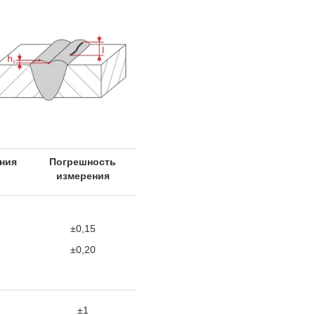
ния
Погрешность
измерения
±0,15
±0,20
±1