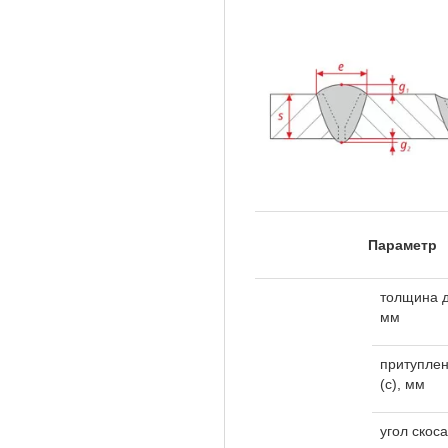
Параметр
толщина д
мм
притуплен
(c), мм
угол скоса