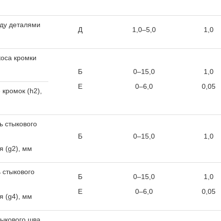
ду деталями
Д
1,0–5,0
1,0
коса кромки
Б
0–15,0
1,0
Е
0–6,0
0,05
кромок (h
2
),
ь стыкового
Б
0–15,0
1,0
я (g
2
), мм
ь стыкового
Б
0–15,0
1,0
Е
0–6,0
0,05
я (g
4
), мм
ыкового шва