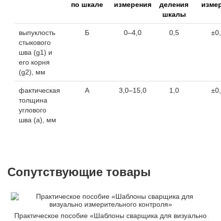
по шкале
измерения
деления
изме
шкалы
выпуклость
Б
0–4,0
0,5
±0
стыкового
шва (g
1
) и
его корня
(g
2
), мм
фактическая
А
3,0–15,0
1,0
±0
толщина
углового
шва (a), мм
Сопутствующие товары
Практическое пособие «Шаблоны сварщика для визуально