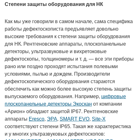
Степени защиты оборудования для НК
Как мы уже говорили в самом начале, сама специфика
работы дефектоскописта предъявляет довольно
высокие требования к степени защиты оборудования
для НК. Рентгеновские аппараты, плоскопанельные
детекторы, ультразвуковые и вихретоковые
дефектоскопы, толщиномеры и т. д. — все эти приборы
рано или поздно проходят испытания полевыми
условиями, пылью и дождем. Производители
дефектоскопического оборудования стараются
обеспечить как можно более высокую степень защиты
выпускаемого оборудования. Например,
цифровые
плоскопанельные детекторы Экоскан
от компании
«Арион» обладают защитой IP67. Рентгеновские
аппараты
Eresco
,
ЭРА
,
SMART EVO
,
Site-X
соответствуют степени IP65. Такая же характеристика
и у многих ультразвуковых дефектоскопов: