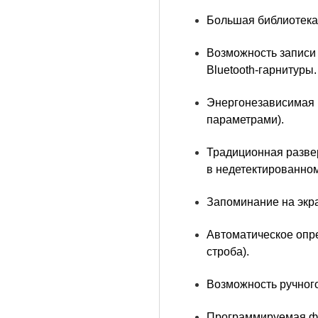
Большая библиотека 
Возможность записи
Bluetooth-гарнитуры.
Энергонезависимая п
параметрами).
Традиционная развер
в недетектированном
Запоминание на экр
Автоматическое опре
строба).
Возможность ручного
Программируемая ф