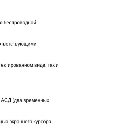
ю беспроводной
оответствующими
ектированном виде, так и
с АСД (два временных
щью экранного курсора.