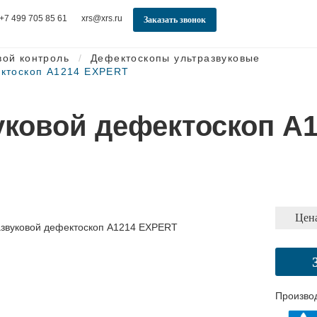
+7 499 705 85 61
xrs@xrs.ru
Заказать звонок
вой контроль
Дефектоскопы ультразвуковые
ектоскоп А1214 EXPERT
уковой дефектоскоп А
Цена
Произво