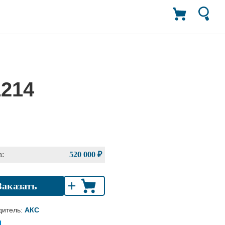
1214
:
520 000 ₽
+
Заказать
дитель:
АКС