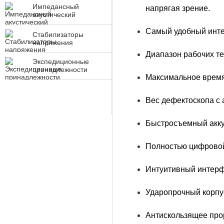
Импедансный
напрягая зрение.
акустический
контроль
Самый удобный инте
Стабилизаторы
напряжения
Диапазон рабочих те
Экспедиционные
принадлежности
Максимальное время
Вес дефектоскопа с 
Быстросъемный акку
Полностью цифровой
Интуитивный интерф
Ударопрочный корпус
Антискользящее про