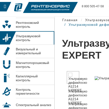
8 800 505-47-58
Главная
Ультразвуко
Рентгеновский
Ультразвуковой деф
контроль
Ультразвуковой
Ультразв
контроль
Визуальный и
EXPERT
измерительный
контроль
Магнитопорошковый
контроль
Капиллярный
контроль
Контроль
герметичности
Спектральный анализ