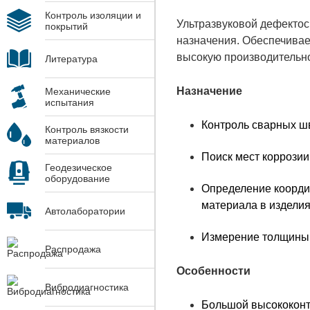
Контроль изоляции и
Ультразвуковой дефекто
покрытий
назначения. Обеспечивае
высокую производительно
Литература
Назначение
Механические
испытания
Контроль сварных ш
Контроль вязкости
материалов
Поиск мест коррозии
Геодезическое
оборудование
Определение коорди
материала в изделия
Автолаборатории
Измерение толщины 
Распродажа
Особенности
Вибродиагностика
Большой высококонтр