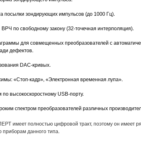
а посылки зондирующих импульсов (до 1000 Гц).
ВРЧ по свободному закону (32-точечная интерполяция).
граммы для совмещенных преобразователей с автоматиче
ади дефектов.
зования DAC-кривых.
имы: «Стоп-кадр», «Электронная временная лупа».
м по высокоскоростному USB-порту.
роким спектром преобразователей различных производител
РТ имеет полностью цифровой тракт, поэтому он имеет р
о приборам данного типа.