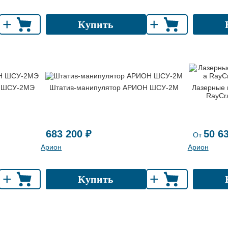
+
+
Купить
Н ШСУ-2МЭ
Штатив-манипулятор АРИОН ШСУ-2М
Лазерные 
RayCra
683 200 ₽
50 6
От
Арион
Арион
+
+
Купить