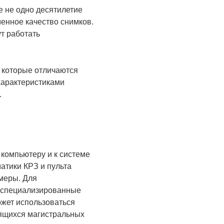
е не одно десятилетие
енное качество снимков.
т работать
 которые отличаются
характеристиками
.
компьютеру и к системе
атики КРЗ и пульта
амеры. Для
я специализированные
ожет использоваться
оящихся магистральных