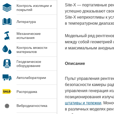
Site-X — портативные ре
Контроль изоляции и
покрытий
успешно доказывают свою
Site-X неприхотливы к ус
Литература
в температурном диапазон
Механические
Модельный ряд рентгенов
испытания
между собой геометрией 
Контроль вязкости
и максимальным анодным
материалов
Геодезическое
Описание
оборудование
Автолаборатории
Пульт управления рентге
безопасности камеры рад
управления генерация из
Распродажа
позиционирования излуча
штативы и тележки
. Моно
Вибродиагностика
в различных моделях рен