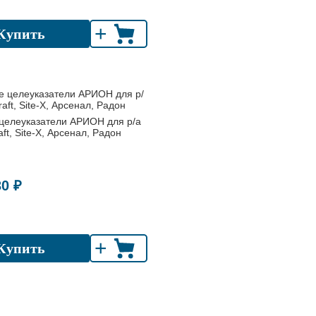
+
Купить
целеуказатели АРИОН для р/а
ft, Site-X, Арсенал, Радон
30 ₽
+
Купить