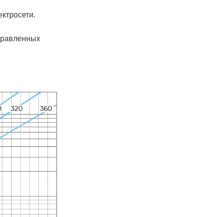
ктросети.
правленных