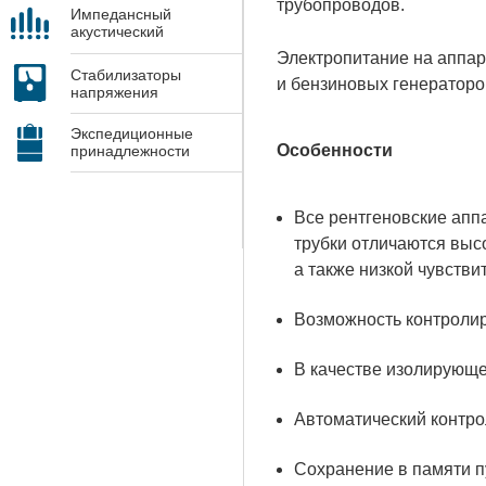
трубопроводов.
Импедансный
акустический
контроль
Электропитание на аппара
Стабилизаторы
и бензиновых генераторо
напряжения
Экспедиционные
Особенности
принадлежности
Все рентгеновские апп
трубки отличаются выс
а также низкой чувств
Возможность контролир
В качестве изолирующе
Автоматический контро
Сохранение в памяти п