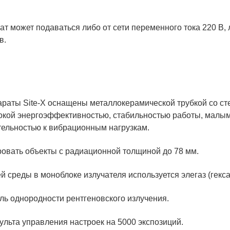
т может подаваться либо от сети переменного тока 220 В, 
в.
араты Site-X оснащены металлокерамической трубкой со с
окой энергоэффективностью, стабильностью работы, малым
ительностью к вибрационным нагрузкам.
овать объекты с радиационной толщиной до 78 мм.
й среды в моноблоке излучателя используется элегаз (гек
ль однородности рентгеновского излучения.
ульта управления настроек на 5000 экспозиций.