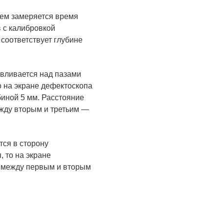
тем замеряется время
 с калибровкой
 соответствует глубине
вливается над пазами
о на экране дефектоскопа
биной 5 мм. Расстояние
ежду вторым и третьим —
тся в сторону
, то на экране
е между первым и вторым