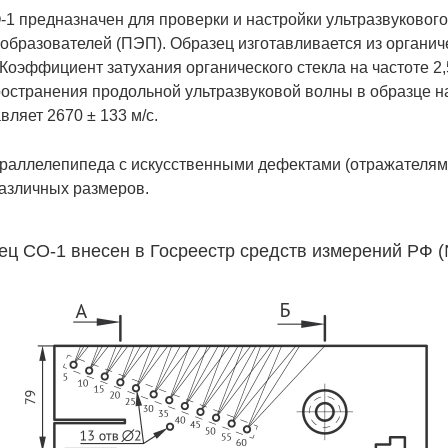
1 предназначен для проверки и настройки ультразвуковог
образователей (ПЭП). Образец изготавливается из органич
оэффициент затухания органического стекла на частоте 2,5
ространения продольной ультразвуковой волны в образце на
вляет 2670 ± 133 м/с.
раллелепипеда с искусственными дефектами (отражателям
различных размеров.
ц СО-1 внесен в Госреестр средств измерений РФ (