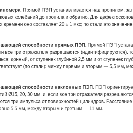
биномера
. Прямой ПЭП устанавливается над пропилом, за
ковых колебаний до пропила и обратно. Для дефектоскопов
 времени оно составляет 20 ± 1 мкс; по стали это значение
решающей способности прямых ПЭП.
Прямой ПЭП устана
сли все три отражателя разрешаются (идентифицируются), т
са: донный, от ступенек глубиной 2,5 мм и от ступенек глу
ветствует (по стали): между первым и вторым — 5,5 мм, м
решающей способности наклонных ПЭП
. ПЭП ориентируе
ий Ø15, 20, 30 мм, и, если все три отражателя разрешаются
тся три импульса от поверхностей цилиндров. Расстояни
авно 5,5 мм, между вторым и третьим — 11 мм.