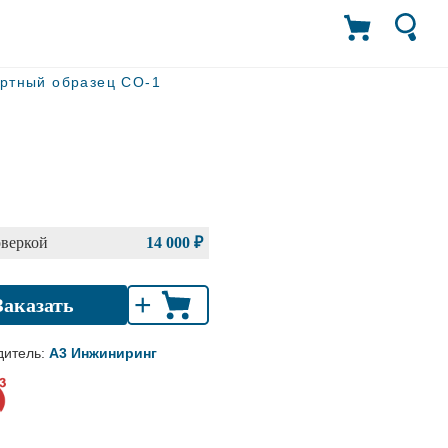
ртный образец СО-1
оверкой
14 000 ₽
+
Заказать
дитель:
А3 Инжиниринг