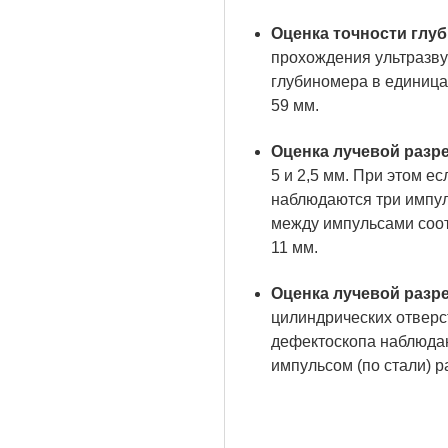
Оценка точности глу
прохождения ультразву
глубиномера в единицах
59 мм.
Оценка лучевой раз
5 и 2,5 мм. При этом е
наблюдаются три импуль
между импульсами соот
11 мм.
Оценка лучевой раз
цилиндрических отверст
дефектоскопа наблюдаю
импульсом (по стали) р