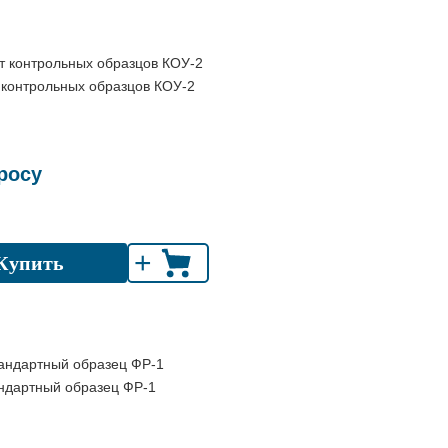
 контрольных образцов КОУ-2
росу
+
Купить
ндартный образец ФР-1