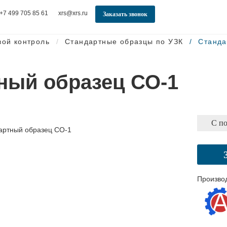
+7 499 705 85 61
xrs@xrs.ru
Заказать звонок
вой контроль
Стандартные образцы по УЗК
Станда
ный образец СО-1
С п
Произво