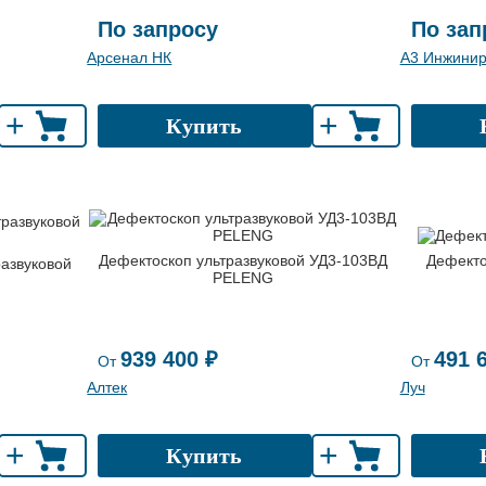
По запросу
По зап
Арсенал НК
А3 Инжинир
+
+
Купить
Дефектоскоп ультразвуковой УД3-103ВД
Дефекто
азвуковой
PELENG
939 400 ₽
491 
От
От
Алтек
Луч
+
+
Купить