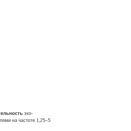
тельность
эхо-
лями на частоте 1,25–5