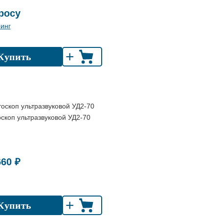
росу
инг
+
Купить
скоп ультразвуковой УД2-70
660 ₽
+
Купить