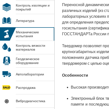
Переносной динамически
Контроль изоляции и
покрытий
различных изделий (из ст
лабораторных условиях по
Литература
для определения предело
госиспытания (сертифика
Механические
ГОССТАНДАРТа России по
испытания
Контроль вязкости
Твердомер позволяет про
материалов
крупногабаритных издели
положениях датчика приб
Геодезическое
оборудование
твердомером с целью оцен
Автолаборатории
Особенности
Высокая производите
Распродажа
Электронный блок тв
Вибродиагностика
памяти и последующ