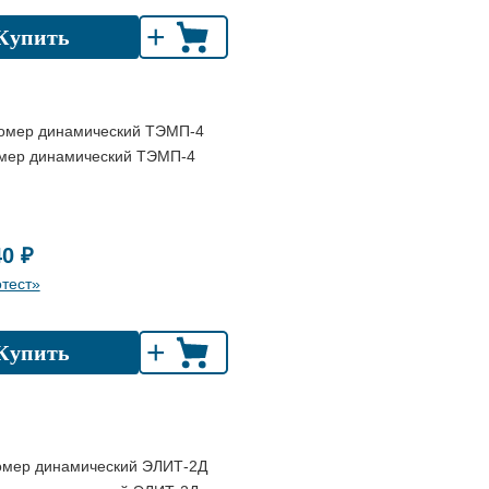
+
Купить
мер динамический ТЭМП-4
40 ₽
тест»
+
Купить