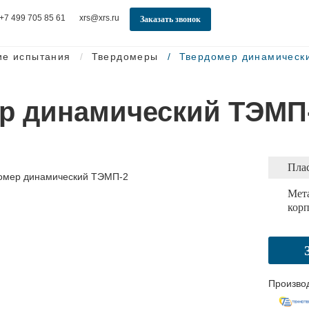
+7 499 705 85 61
xrs@xrs.ru
Заказать звонок
ие испытания
Твердомеры
Твердомер динамическ
р динамический ТЭМП
Пла
Мет
корп
Произво