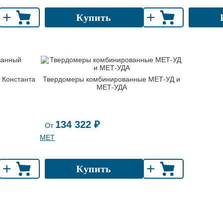
+
+
Купить
 Константа
Твердомеры комбинированные МЕТ-УД и
МЕТ-УДА
134 322 ₽
От
МЕТ
+
+
Купить