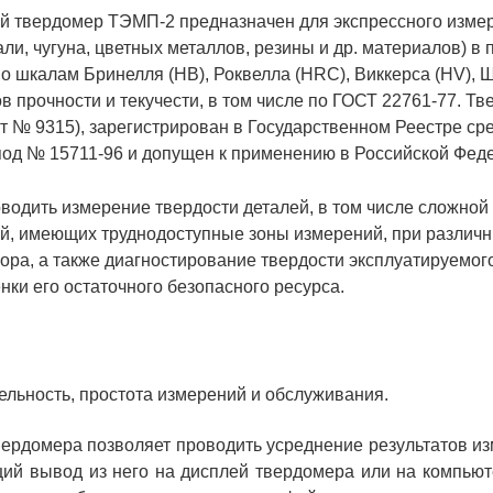
й твердомер ТЭМП-2 предназначен для экспрессного изме
али, чугуна, цветных металлов, резины и др. материалов) в
 шкалам Бринелля (НВ), Роквелла (HRC), Виккерса (HV), Ш
в прочности и текучести, в том числе по ГОСТ 22761-77. Т
т № 9315), зарегистрирован в Государственном Реестре ср
д № 15711-96 и допущен к применению в Российской Фед
водить измерение твердости деталей, в том числе сложной
й, имеющих труднодоступные зоны измерений, при различ
ора, а также диагностирование твердости эксплуатируемог
ки его остаточного безопасного ресурса.
льность, простота измерений и обслуживания.
ердомера позволяет проводить усреднение результатов из
ий вывод из него на дисплей твердомера или на компьют