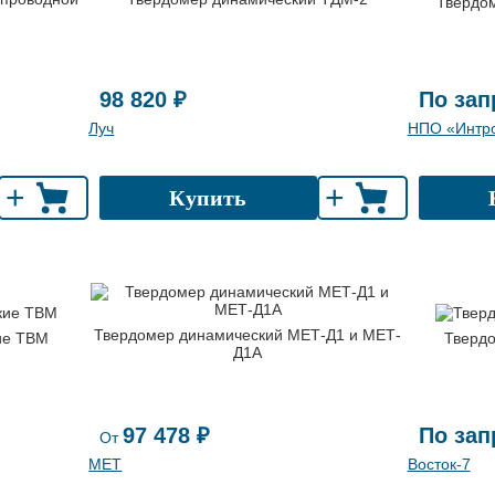
Твердо
98 820 ₽
По зап
Луч
НПО «Интро
+
+
Купить
Твердомер динамический МЕТ-Д1 и МЕТ-
ие ТВМ
Тверд
Д1А
97 478 ₽
По зап
От
МЕТ
Восток-7