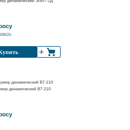
мер динамический ЭЛИТ-2Д
росу
тест»
+
Купить
омер динамический В7-210
росу