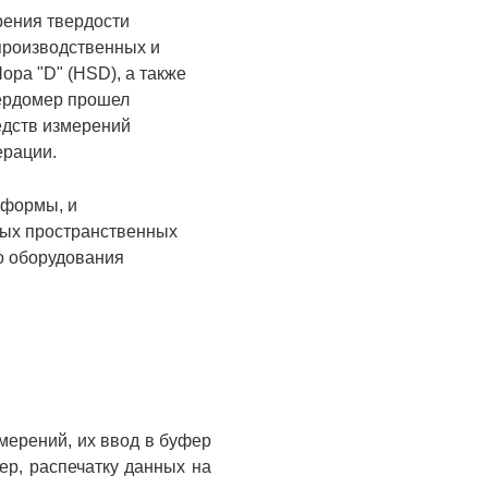
рения твердости
 производственных и
ора "D" (HSD), а также
вердомер прошел
едств измерений
ерации.
 формы, и
ных пространственных
о оборудования
мерений, их ввод в буфер
ер, распечатку данных на