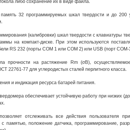
токола либо сохранение их в виде файла.
 память 32 программируемых шкал твердости и до 200 
.
ммирования (калибровки) шкал твердости с клавиатуры т
аммы на компакт-диске. При этом используются постав
бели RS 232 (порты СОМ 1 или СОМ 2) или USB (порт COM-3
ла прочности на растяжение Rm (σB), осуществляемое
ОСТ 22761-77 для углеродистых сталей перлитного класса.
ния и индикация ресурса батарей питания.
вердомера обеспечивает устойчивую работу при низких (до
х.
озволяет отслеживать все действия пользователя пр
а с памятью, положение датчика, программирование, раз