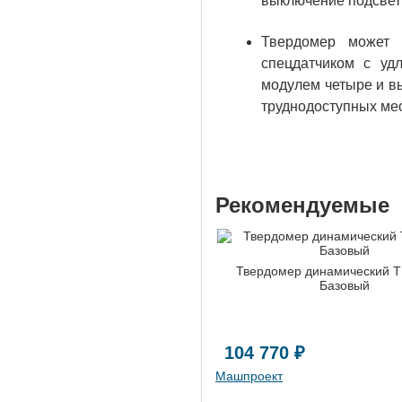
выключение подсветк
Твердомер может 
спецдатчиком с уд
модулем четыре и вы
труднодоступных мес
Рекомендуемые
Твердомер динамический 
Базовый
104 770 ₽
Машпроект