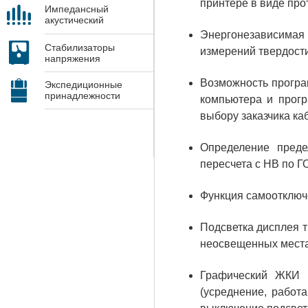
принтере в виде про
Импедансный
акустический
контроль
Энергонезависимая
Стабилизаторы
измерений твердости
напряжения
Возможность програ
Экспедиционные
принадлежности
компьютера и прогр
выбору заказчика ка
Определение преде
пересчета с НВ по Г
Функция самоотключе
Подсветка дисплея т
неосвещенных места
Графический ЖКИ п
(усреднение, работ