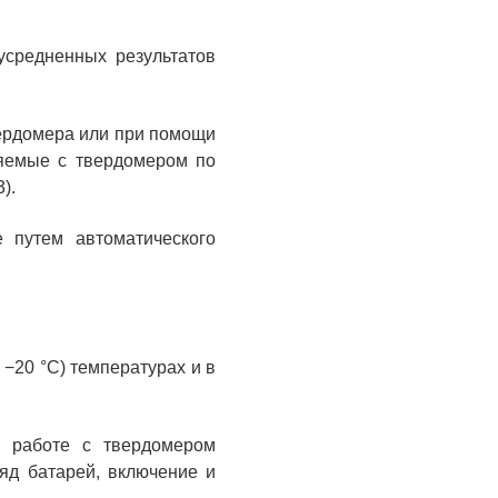
усредненных результатов
вердомера или при помощи
ляемые с твердомером по
).
 путем автоматического
 −20 °C) температурах и в
и работе с твердомером
ряд батарей, включение и