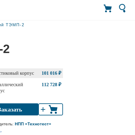
ий ТЭМП-2
-2
стиковый корпус
101 016 ₽
аллический
112 728 ₽
ус
+
Заказать
дитель:
НПП «Технотест»