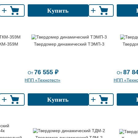
+
+
Купить
ТКМ-359М
Твердомер динамический ТЭМП-3
Твердо
76 555 ₽
87 8
От
От
НПП «Технотест»
НПП «Техно
+
+
Купить
спроводной
Твердомер динамический ТДМ-2