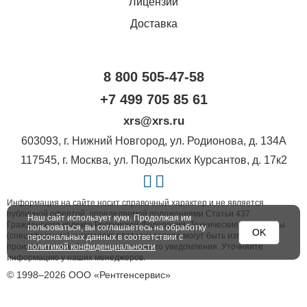
Лицензии
Доставка
8 800 505-47-58
+7 499 705 85 61
xrs@xrs.ru
603093
, г.
Нижний Новгород
,
ул. Родионова, д. 134А
117545
, г.
Москва
,
ул. Подольских Курсантов, д. 17к2
Информация на сайте носит справочный характер и не является
публичной офертой, определяемой положениями Статьи 437
Наш сайт использует куки. Продолжая им
Гражданского кодекса Российской Федерации. Технические параметры
пользоваться, вы соглашаетесь на обработку
OK
(спецификация) и комплект поставки товара могут быть изменены
персональных данных в соответствии с
производителем без предварительного уведомления. Уточняйте
политикой конфиденциальности
информацию у наших менеджеров.
© 1998–2026 ООО «Рентгенсервис»