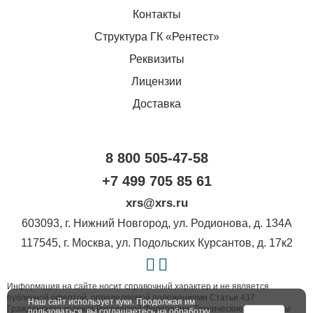
Контакты
Структура ГК «Рентест»
Реквизиты
Лицензии
Доставка
8 800 505-47-58
+7 499 705 85 61
xrs@xrs.ru
603093
, г.
Нижний Новгород
,
ул. Родионова, д. 134А
117545
, г.
Москва
,
ул. Подольских Курсантов, д. 17к2
Информация на сайте носит справочный характер и не является
публичной офертой, определяемой положениями Статьи 437
Наш сайт использует куки. Продолжая им
Гражданского кодекса Российской Федерации. Технические параметры
пользоваться, вы соглашаетесь на обработку