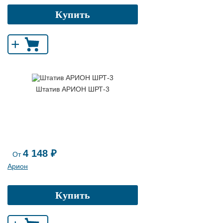
Купить
+
Штатив АРИОН ШРТ-3
4 148 ₽
От
Арион
Купить