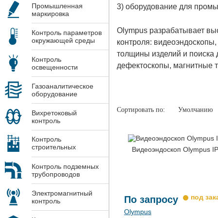
Промышленная
3) оборудование для промы
маркировка
Оlympus разрабатывает выс
Контроль параметров
окружающей среды
контроля: видеоэндоскопы,
толщины изделий и поиска
Контроль
дефектоскопы, магнитные т
освещенности
Газоаналитическое
оборудование
Сортировать по:
Умолчанию
Вихретоковый
контроль
Контроль
строительных
Видеоэндоскоп Olympus I
конструкций
Контроль подземных
трубопроводов
Электромагнитный
По запросу
контроль
Olympus