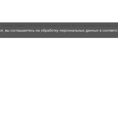
ошибки, нажмите Ctrl+Enter, отправьте форму. Мы постараемся исправить ее
ся, вы соглашаетесь на обработку персональных данных в соответс
Документация
О компании
Сертификаты и лицензии
Контакты
Результаты СОУТ
Структура ГК «Рентест»
Политика
Реквизиты
конфиденциальности
Лицензии
Нормативная база
Доставка