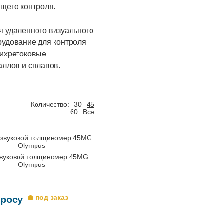
щего контроля.
я удаленного визуального
рудование для контроля
вихретоковые
ллов и сплавов.
Количество:
30
45
60
Все
звуковой толщиномер 45MG
Olympus
просу