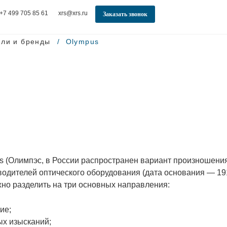
+7 499 705 85 61
xrs@xrs.ru
Заказать звонок
ели и бренды
Olympus
 (Олимпэс, в России распространен вариант произношени
водителей оптического оборудования (дата основания — 19
но разделить на три основных направления:
ие;
ых изысканий;