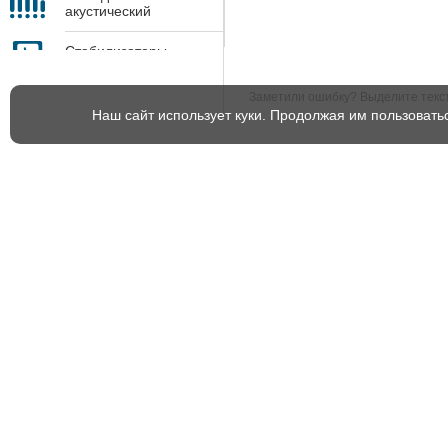
акустический
контроль
Стабилизаторы
напряжения
Заметили ошибку? Выделите текст 
Экспедиционные
Наш сайт использует куки. Продолжая им пользовать
принадлежности
Услуги
Инфоцентр
Демонстрация комплексов
Новости
цифровой радиографии
Полезные материалы
Проектирование и
изготовление камер
СМИ о нас
радиационной защиты
Сервисное обслуживание и
ремонт
Поверка и калибровка
измерительных приборов
Утилизация рентгеновских
аппаратов
Оснащение лабораторий НК
оборудованием для
аттестации