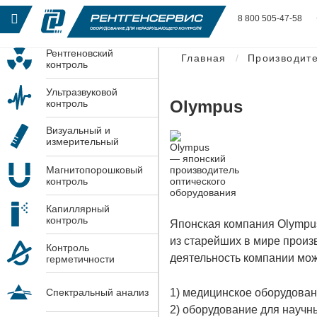
8 800 505-47-58
Рентгеновский
Главная
Производит
контроль
Ультразвуковой
Olympus
контроль
Визуальный и
измерительный
контроль
Магнитопорошковый
контроль
Капиллярный
контроль
Японская компания Оlympus
из старейших в мире произ
Контроль
деятельность компании мож
герметичности
Спектральный анализ
1) медицинское оборудован
2) оборудование для научн