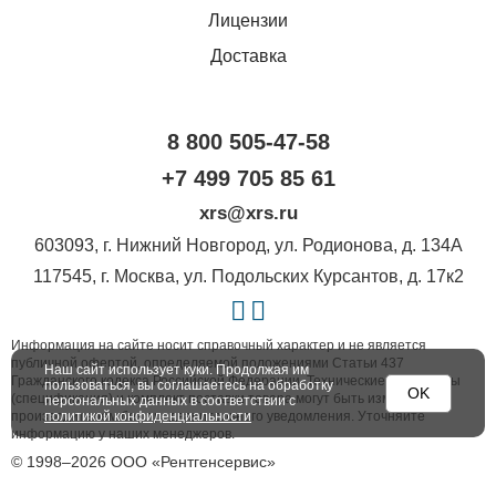
Лицензии
Доставка
8 800 505-47-58
+7 499 705 85 61
xrs@xrs.ru
603093
, г.
Нижний Новгород
,
ул. Родионова, д. 134А
117545
, г.
Москва
,
ул. Подольских Курсантов, д. 17к2
Информация на сайте носит справочный характер и не является
публичной офертой, определяемой положениями Статьи 437
Наш сайт использует куки. Продолжая им
Гражданского кодекса Российской Федерации. Технические параметры
пользоваться, вы соглашаетесь на обработку
OK
(спецификация) и комплект поставки товара могут быть изменены
персональных данных в соответствии с
производителем без предварительного уведомления. Уточняйте
политикой конфиденциальности
информацию у наших менеджеров.
© 1998–2026 ООО «Рентгенсервис»