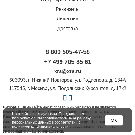
Реквизиты
Лицензии
Доставка
8 800 505-47-58
+7 499 705 85 61
xrs@xrs.ru
603093
, г.
Нижний Новгород
,
ул. Родионова, д. 134А
117545
, г.
Москва
,
ул. Подольских Курсантов, д. 17к2
Информация на сайте носит справочный характер и не является
публичной офертой, определяемой положениями Статьи 437
Наш сайт использует куки. Продолжая им
Гражданского кодекса Российской Федерации. Технические параметры
пользоваться, вы соглашаетесь на обработку
OK
(спецификация) и комплект поставки товара могут быть изменены
персональных данных в соответствии с
политикой конфиденциальности
производителем без предварительного уведомления. Уточняйте
информацию у наших менеджеров.