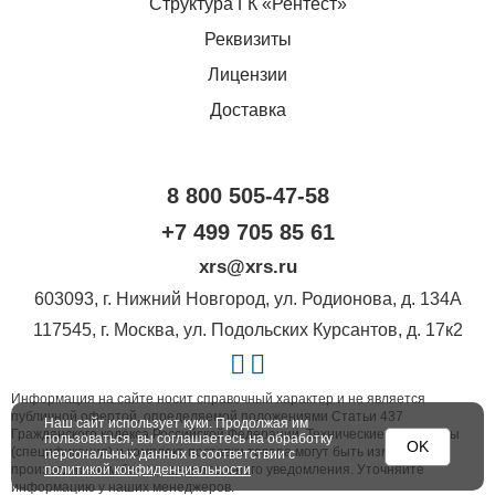
Структура ГК «Рентест»
Реквизиты
Лицензии
Доставка
8 800 505-47-58
+7 499 705 85 61
xrs@xrs.ru
603093
, г.
Нижний Новгород
,
ул. Родионова, д. 134А
117545
, г.
Москва
,
ул. Подольских Курсантов, д. 17к2
Информация на сайте носит справочный характер и не является
публичной офертой, определяемой положениями Статьи 437
Наш сайт использует куки. Продолжая им
Гражданского кодекса Российской Федерации. Технические параметры
пользоваться, вы соглашаетесь на обработку
OK
(спецификация) и комплект поставки товара могут быть изменены
персональных данных в соответствии с
политикой конфиденциальности
производителем без предварительного уведомления. Уточняйте
информацию у наших менеджеров.