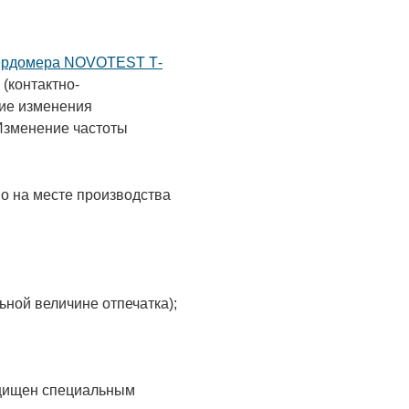
вердомера NOVOTEST Т-
(контактно-
ние изменения
 Изменение частоты
о на месте производства
ной величине отпечатка);
ащищен специальным