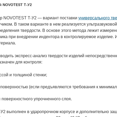
й NOVOTEST Т-У2
ер NOVOTEST Т-У2 — вариант поставки
универсального т
чиком. В таком варианте в нем реализуется ультразвуковой 
еделения твердости. В основе этого метода лежит измере
чика при внедрении индентора в контролируемое изделие.
териала.
водить экспресс-анализ твердости изделий непосредственн
азначен для контроля:
ссой и толщиной стенки;
 поверхностью (если предъявляются требования к минималь
я поверхностного упрочненного слоя.
2 выполнен в ударопрочном корпусе и дополнительно з