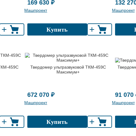
169 630 ₽
132 27
Машпроект
Машпроект
+
+
Купить
 ТКМ-459C
Твердомер ультразвуковой ТКМ-459C
Твердом
Максимум+
672 070 ₽
91 070 
Машпроект
Машпроект
+
+
Купить