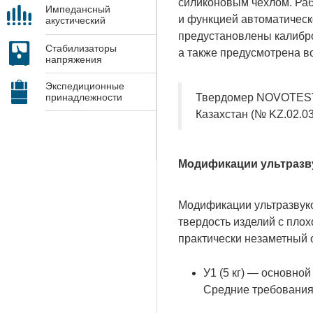
силиконовым чехлом. Раб
Импедансный
и функцией автоматическ
акустический
контроль
предустановлены калибро
Стабилизаторы
а также предусмотрена в
напряжения
Экспедиционные
Твердомер NOVOTEST Т
принадлежности
Казахстан (№ KZ.02.03
Модификации ультразв
Модификации ультразвуко
твердость изделий с пло
практически незаметный 
У1 (5 кг) — основно
Средние требования 