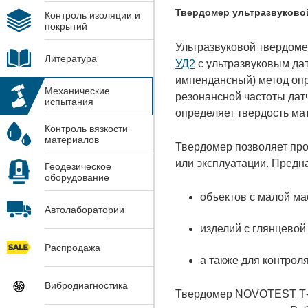
Твердомер ультразвуково
Контроль изоляции и
покрытий
Ультразвуковой твердом
Литература
УД2
с ультразвуковым дат
импендансный) метод опр
Механические
резонансной частоты дат
испытания
определяет твердость ма
Контроль вязкости
материалов
Твердомер позволяет про
или эксплуатации. Предн
Геодезическое
оборудование
объектов с малой ма
Автолаборатории
изделий с глянцевой
Распродажа
а также для контрол
Вибродиагностика
Твердомер NOVOTEST Т-У