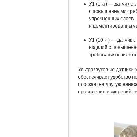
У1 (1 кг) — датчик 
с повышенными требо
упрочненных слоев.
и цементированными 
У1 (10 кг) — датчик
изделий с повышенн
требования к чистот
Ультразвуковые датчики 
обеспечивает удобство п
плоская, на другую нане
проведения измерений тве