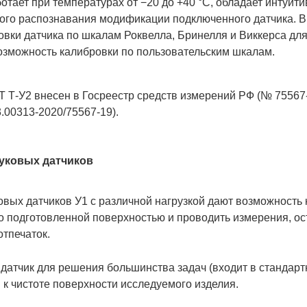
отает при температурах от −20 до +40 °С, обладает интуи
ого распознавания модификации подключенного датчика. 
вки датчика по шкалам Роквелла, Бринелля и Виккерса для
озможность калибровки по пользовательским шкалам.
-У2 внесен в Госреестр средств измерений РФ (№ 75567-
.00313-2020/75567-19).
уковых датчиков
вых датчиков У1 с различной нагрузкой дают возможность
хо подготовленной поверхностью и проводить измерения, о
отпечаток.
й датчик для решения большинства задач (входит в стандар
к чистоте поверхности исследуемого изделия.