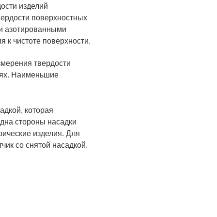
дости изделий
вердости поверхностных
ми азотированными
 к чистоте поверхности.
измерения твердости
тях. Наименьшие
адкой, которая
Одна стороны насадки
рические изделия. Для
чик со снятой насадкой.