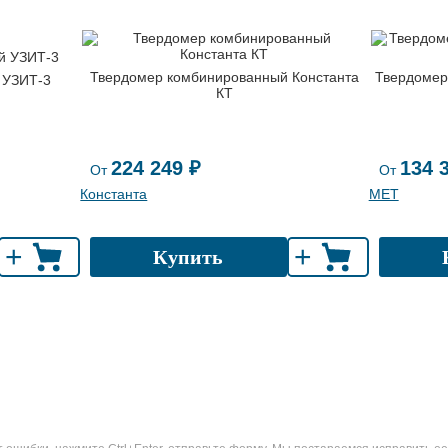
Твердомер комбинированный Константа
Твердомер
 УЗИТ-3
КТ
224 249 ₽
134 
От
От
Константа
МЕТ
+
+
Купить