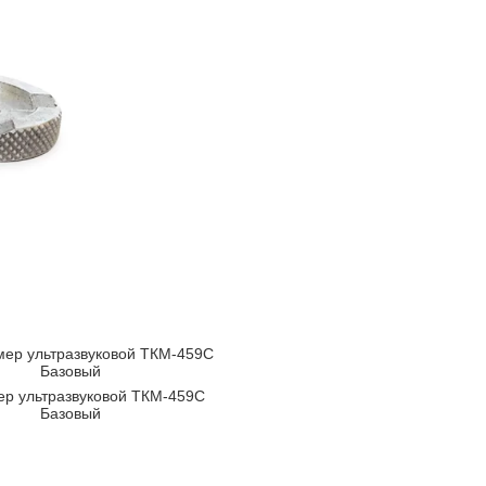
ер ультразвуковой ТКМ-459C
Базовый