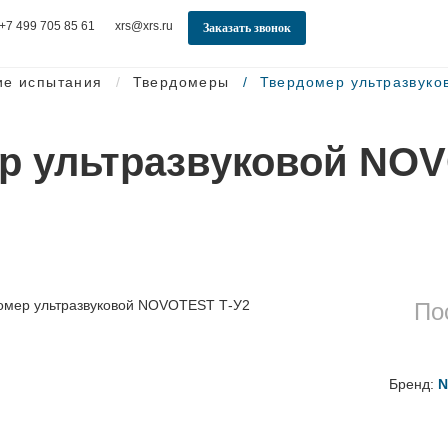
+7 499 705 85 61
xrs@xrs.ru
Заказать звонок
ие испытания
Твердомеры
Твердомер ультразвук
р ультразвуковой NOV
По
Бренд:
N