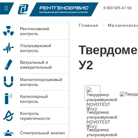
8 800 505-47-58
Главная
Механическ
Рентгеновский
контроль
Твердоме
Ультразвуковой
контроль
У2
Визуальный и
измерительный
контроль
Магнитопорошковый
контроль
Капиллярный
контроль
Контроль
герметичности
Спектральный анализ