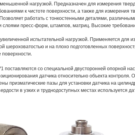
с уменьшенной нагрузкой. Предназначен для измерения твер
ваниями к чистоте поверхности, а также для измерения т
 Позволяет работать с тонкостенными деталями, различны
слоями пресс-форм, штампов, матриц. Высокие требования
 с увеличенной испытательной нагрузкой. Применяется для 
ой шероховатостью и на плохо подготовленных поверхнос
е поверхности.
У1 поставляются со специальной двусторонней опорной нас
озиционирования датчика относительно объекта контроля. 
сены призматические пазы для установки датчика на цилинд
рдости в узких и труднодоступных местах используется дат