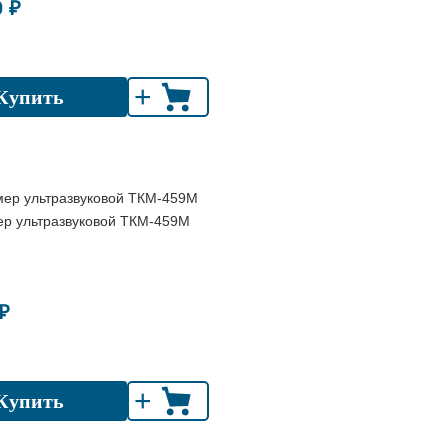
0 ₽
+
Купить
ер ультразвуковой ТКМ-459М
₽
+
Купить