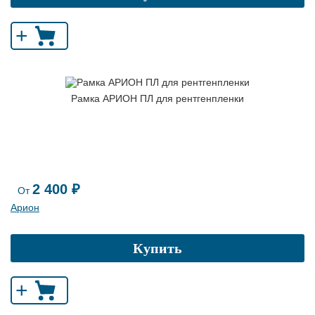
+
Рамка АРИОН ПЛ для рентгенпленки
2 400 ₽
От
Арион
Купить
+