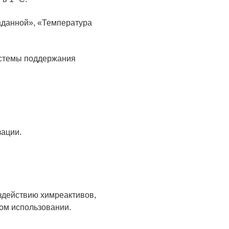
аданной», «Температура
истемы поддержания
зации.
оздействию химреактивов,
ом использовании.