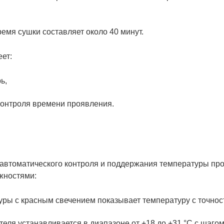
ремя сушки составляет около 40 минут.
еет:
ь,
контроля времени проявления.
 автоматического контроля и поддержания температуры п
жностями:
ры с красным свечением показывает температуру с точност
еля устанавливается в диапазоне от +18 до +31 °С c шагом 