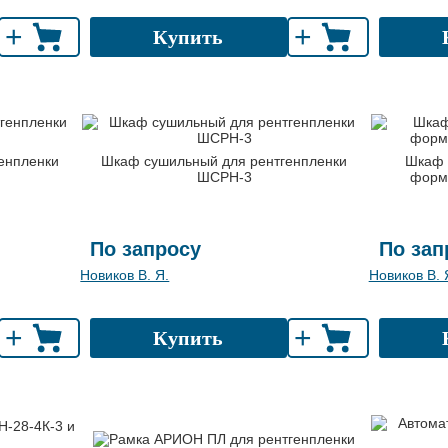
+
+
Купить
енпленки
Шкаф сушильный для рентгенпленки
Шкаф 
ШСРН-3
форм
По запросу
По зап
Новиков В. Я.
Новиков В. 
+
+
Купить