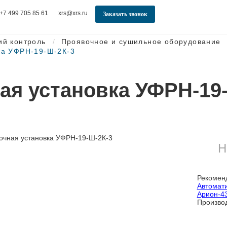
+7 499 705 85 61
xrs@xrs.ru
Заказать звонок
ий контроль
Проявочное и сушильное оборудование
ка УФРН-19-Ш-2К-3
ая установка УФРН-19
Н
Рекомен
Автомат
Арион-4
Произво