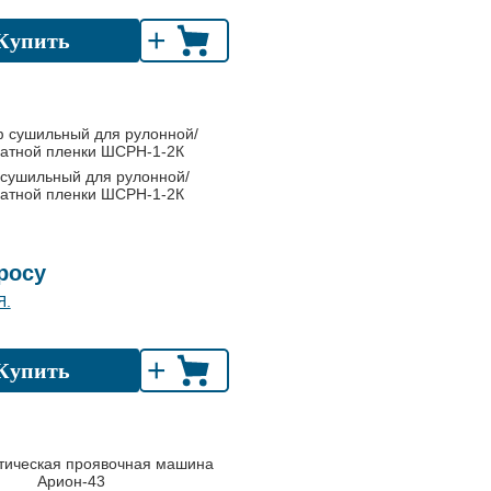
+
Купить
сушильный для рулонной/
атной пленки ШСРН-1-2К
росу
Я.
+
Купить