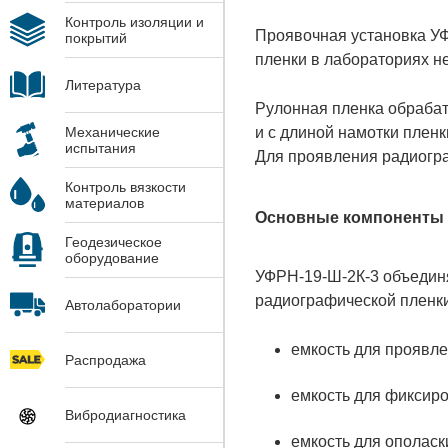
Контроль изоляции и
Проявочная установка УФ
покрытий
пленки в лабораториях н
Литература
Рулонная пленка обрабат
и с длиной намотки пленк
Механические
испытания
Для проявления радиогра
Контроль вязкости
материалов
Основные компоненты 
Геодезическое
оборудование
УФРН-19-Ш-2К-3 объединя
радиографической пленки
Автолаборатории
емкость для проявле
Распродажа
емкость для фиксир
Вибродиагностика
емкость для ополас