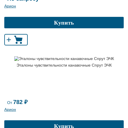
Арион
Купить
+
Эталоны чувствительности канавочные Спрут ЭЧК
782 ₽
От
Арион
Купить