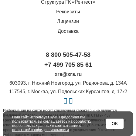
Структура ГК «Рентест»
Реквизиты
Лицензии
Доставка
8 800 505-47-58
+7 499 705 85 61
xrs@xrs.ru
603093
, г.
Нижний Новгород
,
ул. Родионова, д. 134А
117545
, г.
Москва
,
ул. Подольских Курсантов, д. 17к2
Информация на сайте носит справочный характер и не является
публичной офертой, определяемой положениями Статьи 437
Наш сайт использует куки. Продолжая им
Гражданского кодекса Российской Федерации. Технические параметры
пользоваться, вы соглашаетесь на обработку
OK
(спецификация) и комплект поставки товара могут быть изменены
персональных данных в соответствии с
производителем без предварительного уведомления. Уточняйте
политикой конфиденциальности
информацию у наших менеджеров.