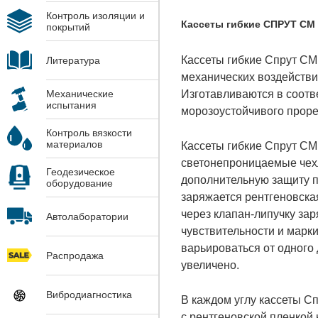
Контроль изоляции и
Кассеты гибкие СПРУТ СМ 
покрытий
Кассеты гибкие Спрут СМ
Литература
механических воздейств
Изготавливаются в соотве
Механические
испытания
морозоустойчивого проре
Контроль вязкости
материалов
Кассеты гибкие Спрут СМ 
светонепроницаемые чехл
Геодезическое
дополнительную защиту п
оборудование
заряжается рентгеновска
через клапан-липучку за
Автолаборатории
чувствительности и марк
варьироваться от одного 
Распродажа
увеличено.
Вибродиагностика
В каждом углу кассеты С
с рентгеновской пленкой 