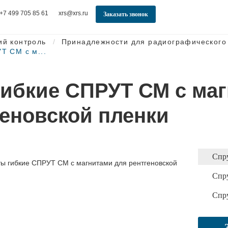
+7 499 705 85 61
xrs@xrs.ru
Заказать звонок
ий контроль
Принадлежности для радиографического
Т СМ с м...
гибкие СПРУТ СМ с ма
геновской пленки
Спр
Спр
Спр