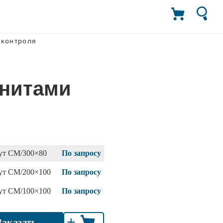
 контроля
гнитами
ут СМ/300×80
По запросу
ут СМ/200×100
По запросу
ут СМ/100×100
По запросу
+
Заказать