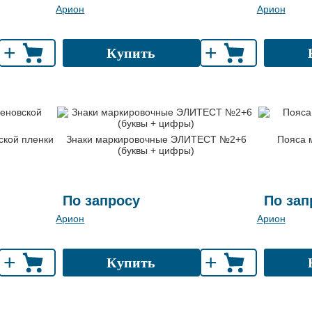
Арион
Арион
+
+
Купить
ской пленки
Знаки маркировочные ЭЛИТЕСТ №2+6
Пояса 
(буквы + цифры)
По запросу
По зап
Арион
Арион
+
+
Купить