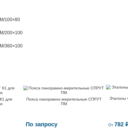
СМ/100×80
СМ/200×100
СМ/360×100
Эталоны 
К1 для
Пояса панорамно-мерительные СПРУТ
ки
ПМ
По запросу
782 
От