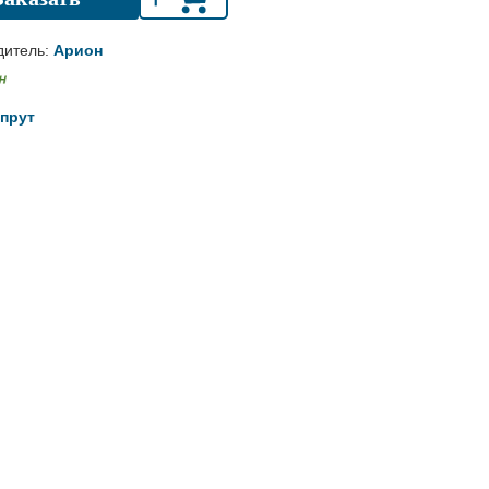
дитель:
Арион
прут