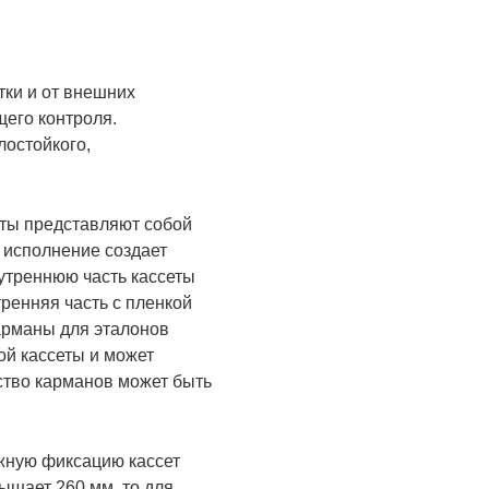
тки и от внешних
его контроля.
лостойкого,
еты представляют собой
 исполнение создает
нутреннюю часть кассеты
ренняя часть с пленкой
арманы для эталонов
ой кассеты и может
ество карманов может быть
ежную фиксацию кассет
ышает 260 мм, то для