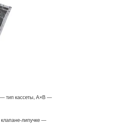
 — тип кассеты, А×В —
а клапане-липучке —