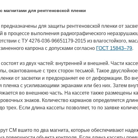
с магнитами для рентгеновской пленки
 предназначены для защиты рентгеновской пленки от засве
ий в процессе выполнения радиографического неразрушающ
тствии с ТУ 4276-036-96651179-2015 из влагостойкого, мас
зиненного капрона с допусками согласно
ГОСТ 15843–79
.
состоят из двух частей: внутренней и внешней. Части касс
ы, окантованные с трех сторон тесьмой. Такое двуслойное
ленки от засветки и предохраняет ее от деформации. Во в
я пленка с усиливающими экранами или без них. Затем внут
ряжается во внешнюю часть. На кассете также размещены к
ировочных знаков. Количество карманов определяется длин
до трех. Если длина кассеты позволяет, то по заявке колич
прут СМ вшито по два магнита, которые обеспечивают над
на поверхности объекта контроля. Если длина кассеты прев