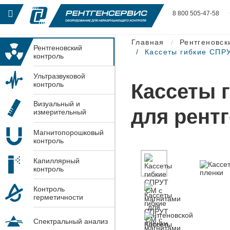
8 800 505-47-58
Главная
Рентгеновск
Рентгеновский
Кассеты гибкие СПРУ
контроль
Ультразвуковой
Кассеты 
контроль
Визуальный и
для рент
измерительный
контроль
Магнитопорошковый
контроль
Капиллярный
контроль
Контроль
герметичности
Спектральный анализ