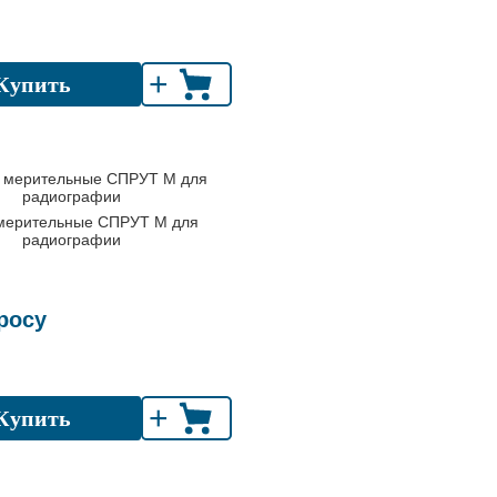
+
Купить
мерительные СПРУТ М для
радиографии
росу
+
Купить