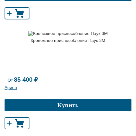
+
Крепежное приспособление Паук-3М
85 400 ₽
От
Арион
Купить
+