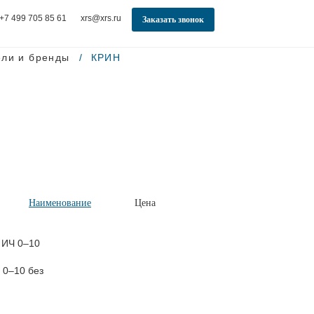
+7 499 705 85 61
xrs@xrs.ru
Заказать звонок
ели и бренды
КРИН
Наименование
Цена
 0–10 без