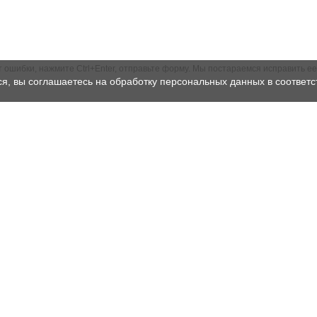
ошибки, нажмите Ctrl+Enter, отправьте форму. Мы постараемся исправить ее
ся, вы соглашаетесь на обработку персональных данных в соответс
Документация
О компании
Сертификаты и лицензии
Контакты
Результаты СОУТ
Структура ГК «Рентест»
Политика
Реквизиты
конфиденциальности
Лицензии
Нормативная база
Доставка