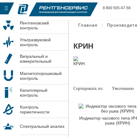
8 800 505-47-58
Рентгеновский
Главная
Производит
контроль
Ультразвуковой
КРИН
контроль
Визуальный и
измерительный
контроль
Магнитопорошковый
контроль
Сортировать по:
Умолчанию
Капиллярный
контроль
Контроль
герметичности
Индикатор часового типа ИЧ
ушка (КРИН)
Спектральный анализ