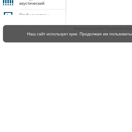
акустический
контроль
Стабилизаторы
напряжения
Заметили ошибку? Выделите текст 
Экспедиционные
Наш сайт использует куки. Продолжая им пользовать
принадлежности
Услуги
Инфоцентр
Демонстрация комплексов
Новости
цифровой радиографии
Полезные материалы
Проектирование и
изготовление камер
СМИ о нас
радиационной защиты
Сервисное обслуживание и
ремонт
Поверка и калибровка
измерительных приборов
Утилизация рентгеновских
аппаратов
Оснащение лабораторий НК
оборудованием для
аттестации