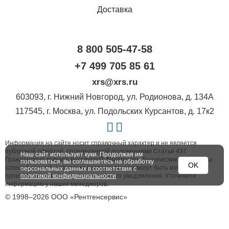
Доставка
8 800 505-47-58
+7 499 705 85 61
xrs@xrs.ru
603093
, г.
Нижний Новгород
,
ул. Родионова, д. 134А
117545
, г.
Москва
,
ул. Подольских Курсантов, д. 17к2
Информация на сайте носит справочный характер и не является
публичной офертой, определяемой положениями Статьи 437
Наш сайт использует куки. Продолжая им
Гражданского кодекса Российской Федерации. Технические параметры
пользоваться, вы соглашаетесь на обработку
OK
(спецификация) и комплект поставки товара могут быть изменены
персональных данных в соответствии с
производителем без предварительного уведомления. Уточняйте
политикой конфиденциальности
информацию у наших менеджеров.
© 1998–2026 ООО «Рентгенсервис»