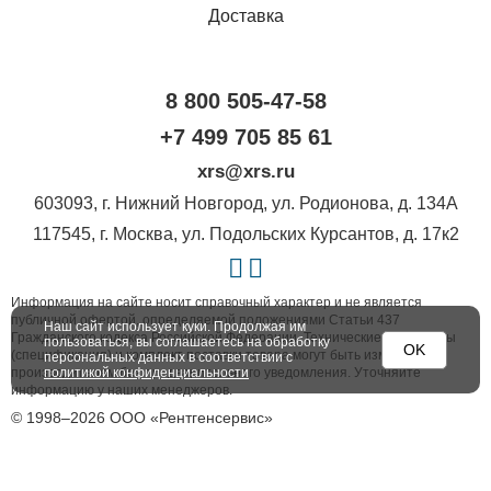
Доставка
8 800 505-47-58
+7 499 705 85 61
xrs@xrs.ru
603093
, г.
Нижний Новгород
,
ул. Родионова, д. 134А
117545
, г.
Москва
,
ул. Подольских Курсантов, д. 17к2
Информация на сайте носит справочный характер и не является
публичной офертой, определяемой положениями Статьи 437
Наш сайт использует куки. Продолжая им
Гражданского кодекса Российской Федерации. Технические параметры
пользоваться, вы соглашаетесь на обработку
OK
(спецификация) и комплект поставки товара могут быть изменены
персональных данных в соответствии с
производителем без предварительного уведомления. Уточняйте
политикой конфиденциальности
информацию у наших менеджеров.
© 1998–2026 ООО «Рентгенсервис»