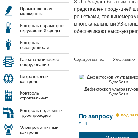
SIUI обладает богатым опы
Промышленная
представлен продукцией ш
маркировка
решетками, толщиномерами
многоканальными УЗ-станц
Контроль параметров
окружающей среды
обеспечивают высокую реп
Контроль
освещенности
Сортировать по:
Умолчанию
Газоаналитическое
оборудование
Вихретоковый
контроль
Дефектоскоп ультразвуков
Контроль
SyncScan
строительных
конструкций
Контроль подземных
По запросу
трубопроводов
SIUI
Электромагнитный
контроль
Заказать