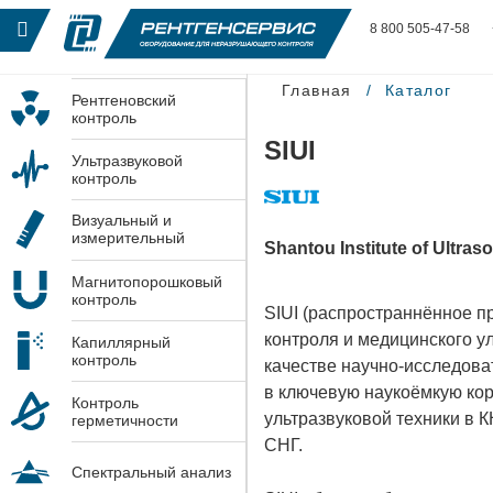
8 800 505-47-58
Главная
Каталог
Рентгеновский
контроль
SIUI
Ультразвуковой
контроль
Визуальный и
измерительный
Shantou Institute of Ultras
контроль
Магнитопорошковый
контроль
SIUI (распространнённое 
контроля и медицинского ул
Капиллярный
контроль
качестве научно-исследоват
в ключевую наукоёмкую кор
Контроль
ультразвуковой техники в 
герметичности
СНГ.
Спектральный анализ