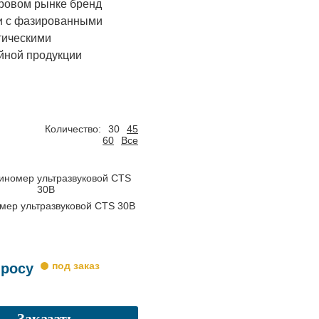
ировом рынке бренд
ми с фазированными
тическими
йной продукции
Количество:
30
45
60
Все
мер ультразвуковой CTS 30B
просу
Заказать