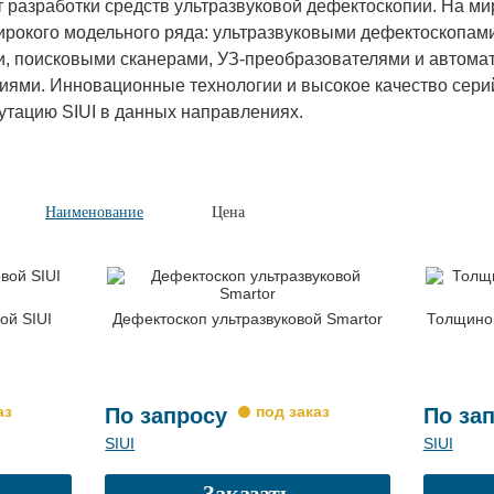
т разработки средств ультразвуковой дефектоскопии. На м
ирокого модельного ряда: ультразвуковыми дефектоскопа
, поисковыми сканерами, УЗ-преобразователями и автома
иями. Инновационные технологии и высокое качество сери
утацию SIUI в данных направлениях.
Наименование
Цена
ой SIUI
Дефектоскоп ультразвуковой Smartor
Толщино
По запросу
По за
SIUI
SIUI
Заказать