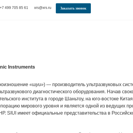
+7 499 705 85 61
xrs@xrs.ru
Заказать звонок
onic Instruments
произношение
«шуи»
) — производитель ультразвуковых си
ьтразвукового диагностического оборудования. Начав свою 
ельского института в городе Шаньтоу, на юго-востоке Китая
порацию мирового уровня и является одной из ведущих пр
КНР. SIUI имеет официальные представительства в Российск