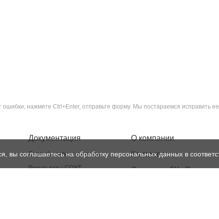
ошибки, нажмите Ctrl+Enter, отправьте форму. Мы постараемся исправить ее
Документация
О компании
ся, вы соглашаетесь на обработку персональных данных в соответс
Сертификаты и лицензии
Контакты
Результаты СОУТ
Структура ГК «Рентест»
Политика
Реквизиты
конфиденциальности
Лицензии
Нормативная база
Доставка