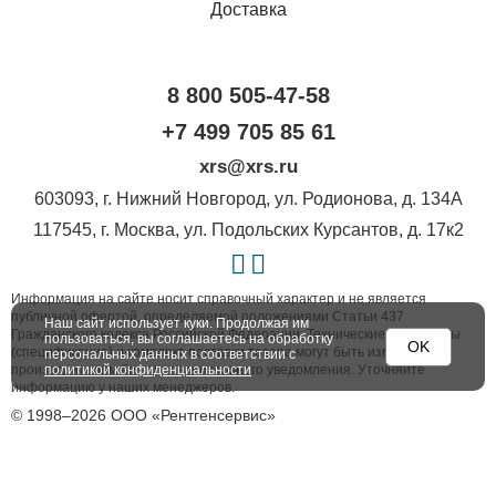
Доставка
8 800 505-47-58
+7 499 705 85 61
xrs@xrs.ru
603093
, г.
Нижний Новгород
,
ул. Родионова, д. 134А
117545
, г.
Москва
,
ул. Подольских Курсантов, д. 17к2
Информация на сайте носит справочный характер и не является
публичной офертой, определяемой положениями Статьи 437
Наш сайт использует куки. Продолжая им
Гражданского кодекса Российской Федерации. Технические параметры
пользоваться, вы соглашаетесь на обработку
OK
(спецификация) и комплект поставки товара могут быть изменены
персональных данных в соответствии с
политикой конфиденциальности
производителем без предварительного уведомления. Уточняйте
информацию у наших менеджеров.
© 1998–2026 ООО «Рентгенсервис»