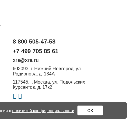
.
8 800 505-47-58
+7 499 705 85 61
xrs@xrs.ru
603093
, г.
Нижний Новгород
,
ул.
Родионова, д. 134А
117545
, г.
Москва
,
ул. Подольских
Курсантов, д. 17к2
твии с
политикой конфиденциальности
OK