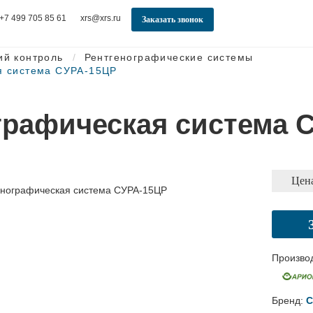
+7 499 705 85 61
xrs@xrs.ru
Заказать звонок
ий контроль
Рентгенографические системы
я система СУРА-15ЦР
графическая система 
Цена
Произво
Бренд:
С