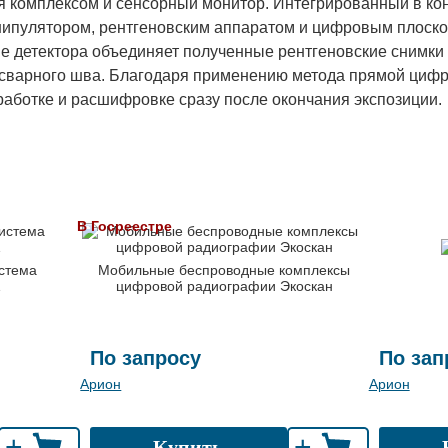
ия комплексом и сенсорный монитор. Интегрированный в 
нипулятором, рентгеновским аппаратом и цифровым плоско
 детектора объединяет полученные рентгеновские снимки
 сварного шва. Благодаря применению метода прямой циф
работке и расшифровке сразу после окончания экспозиции.
В Госреестре
стема
Мобильные беспроводные комплексы
1
цифровой радиографии Экоскан
По запросу
По зап
Арион
Арион
+
+
Купить