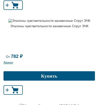
+
Эталоны чувствительности канавочные Спрут ЭЧК
782 ₽
От
Арион
Купить
+