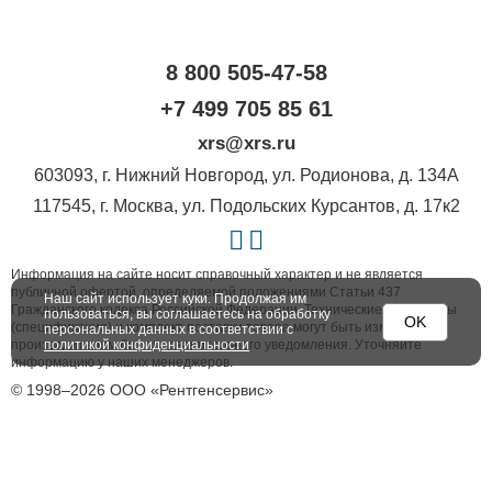
8 800 505-47-58
+7 499 705 85 61
xrs@xrs.ru
603093
, г.
Нижний Новгород
,
ул. Родионова, д. 134А
117545
, г.
Москва
,
ул. Подольских Курсантов, д. 17к2
Информация на сайте носит справочный характер и не является
публичной офертой, определяемой положениями Статьи 437
Наш сайт использует куки. Продолжая им
Гражданского кодекса Российской Федерации. Технические параметры
пользоваться, вы соглашаетесь на обработку
OK
(спецификация) и комплект поставки товара могут быть изменены
персональных данных в соответствии с
политикой конфиденциальности
производителем без предварительного уведомления. Уточняйте
информацию у наших менеджеров.
© 1998–2026 ООО «Рентгенсервис»