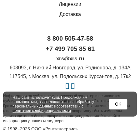
Лицензии
Доставка
8 800 505-47-58
+7 499 705 85 61
xrs@xrs.ru
603093
, г.
Нижний Новгород
,
ул. Родионова, д. 134А
117545
, г.
Москва
,
ул. Подольских Курсантов, д. 17к2
Информация на сайте носит справочный характер и не является
Наш сайт использует куки. Продолжая им
публичной офертой, определяемой положениями Статьи 437
пользоваться, вы соглашаетесь на обработку
OK
Гражданского кодекса Российской Федерации. Технические параметры
персональных данных в соответствии с
политикой конфиденциальности
(спецификация) и комплект поставки товара могут быть изменены
производителем без предварительного уведомления. Уточняйте
информацию у наших менеджеров.
© 1998–2026 ООО «Рентгенсервис»