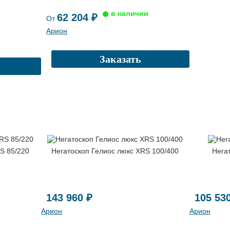
62 204 ₽
От
Арион
Заказать
S 85/220
Негатоскоп Гелиос люкс XRS 100/400
Нега
143 960 ₽
105 53
Арион
Арион