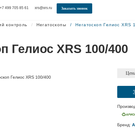
+7 499 705 85 61
xrs@xrs.ru
Заказать звонок
ий контроль
Негатоскопы
Негатоскоп Гелиос XRS 
п Гелиос XRS 100/400
Цена
Произво
Бренд:
А