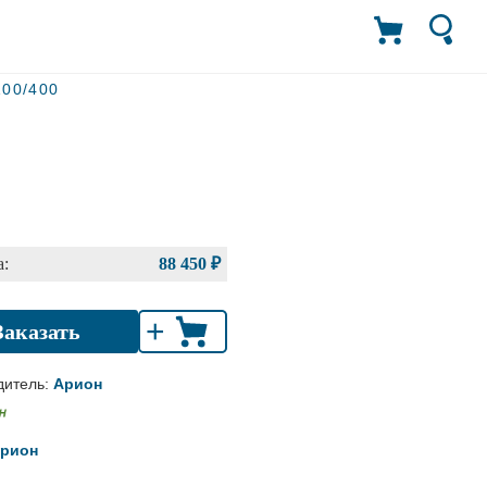
100/400
:
88 450 ₽
+
Заказать
дитель:
Арион
рион