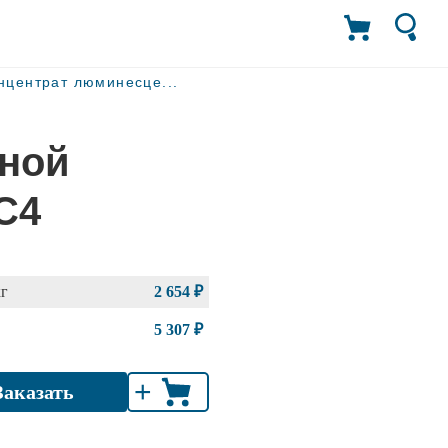
нцентрат люминесце...
тной
С4
кг
2 654 ₽
5 307 ₽
+
Заказать