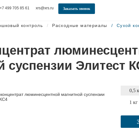
+7 499 705 85 61
xrs@xrs.ru
Заказать звонок
ошковый контроль
Расходные материалы
Сухой ко
нцентрат люминесцен
й суспензии Элитест К
0,5 
1 кг