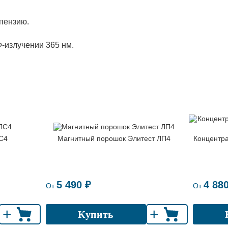
пензию.
Ф-излучении 365 нм.
ЛС4
Магнитный порошок Элитест ЛП4
Концентр
5 490 ₽
4 88
От
От
+
+
Купить