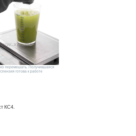
но перемешать. Получившаяся
успензия готова к работе
т КС4.