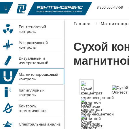
8 800 505-47-58
Главная
Магнитопор
Рентгеновский
контроль
Сухой ко
Ультразвуковой
контроль
магнитно
Визуальный и
измерительный
контроль
Магнитопорошковый
контроль
Капиллярный
контроль
Контроль
герметичности
Спектральный анализ