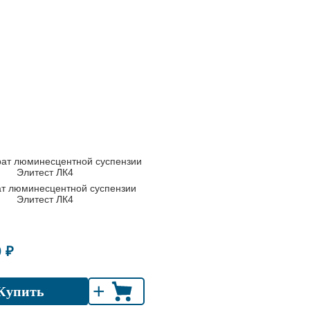
ат люминесцентной суспензии
Элитест ЛК4
0 ₽
+
Купить