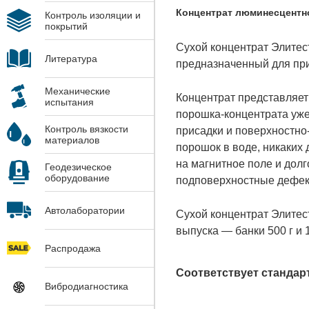
Концентрат люминесцентно
Контроль изоляции и
покрытий
Сухой концентрат Элитес
Литература
предназначенный для пр
Механические
Концентрат представляет
испытания
порошка-концентрата уже
Контроль вязкости
присадки и поверхностно
материалов
порошок в воде, никаких
на магнитное поле и дол
Геодезическое
оборудование
подповерхностные дефек
Автолаборатории
Сухой концентрат Элитес
выпуска — банки 500 г и 1 
Распродажа
Соответствует стандар
Вибродиагностика