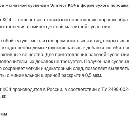
й магнитной суспензии Элитест КС4 в форме сухого порошка
т КС4 — полностью готовый к использованию порошкообраз
иготовления люминесцентной магнитной суспензии.
 собой сухую смесь из ферромагнитных частиц, покрытых 
 входят необходимые функциональные добавки: ингибитор
-активные вещества. Для приготовления рабочей суспензи
 дополнительных добавок не требуется. Полученная суспенз
го сохраняет четкий индикаторный след, позволяет выявлят
ты с минимальной шириной раскрытия 0,5 мкм.
т КС4 производится в России, в соответствии с ТУ 2499-00
кг.
там