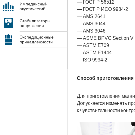
— ГОСТ Р 56512
Импедансный
акустический
— ГОСТ Р ИСО
9934-2
контроль
— AMS
2641
Стабилизаторы
— AMS 3044
напряжения
— AMS 3046
Экспедиционные
— ASME BPVC Section V A
принадлежности
— ASTM E709
— ASTM E1444
— ISO
9934-2
Способ приготовления
Для приготовления магнит
Допускается изменять пр
к чувствительности контр