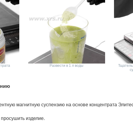
нтрата
Развести в 1 л воды
Тщатель
с
ению
нтную магнитную суспензию на основе концентрата Элитес
 просушить изделие.