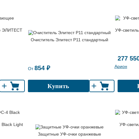
е ЭЛИТЕСТ
УФ-светиль
Очиститель Элитест Р11 стандартный
277 55
Арион
854 ₽
От
+
+
Купить
Black Light
УФ-свети
Защитные УФ-очки оранжевые