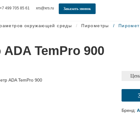
+7 499 705 85 61
xrs@xrs.ru
Заказать звонок
араметров окружающей среды
Пирометры
Пиромет
 ADA TemPro 900
Цена
Бренд:
A