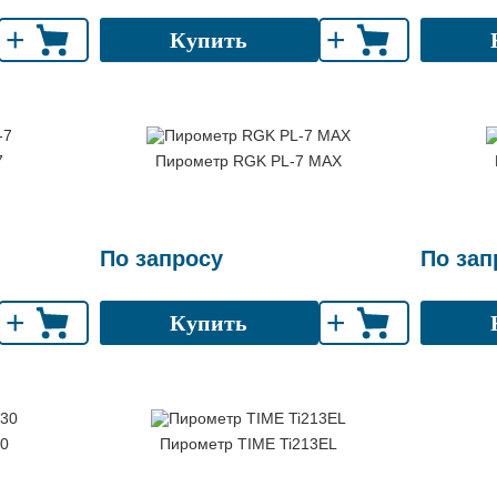
+
+
Купить
7
Пирометр RGK PL-7 MAX
По запросу
По зап
+
+
Купить
30
Пирометр TIME Ti213EL