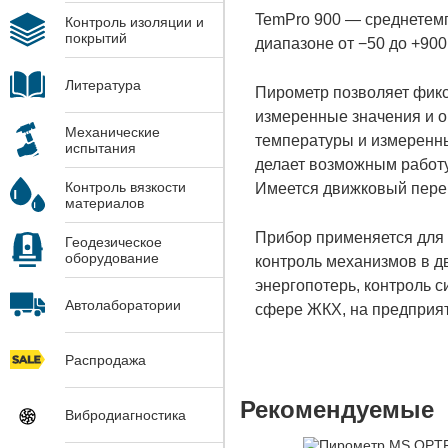
TemPro 900 — среднетем
Контроль изоляции и
покрытий
диапазоне от −50 до +900
Литература
Пирометр позволяет фикс
измеренные значения и о
Механические
температуры и измеренны
испытания
делает возможным работ
Контроль вязкости
Имеется движковый пере
материалов
Прибор применяется для 
Геодезическое
оборудование
контроль механизмов в д
энергопотерь, контроль 
Автолаборатории
сфере ЖКХ, на предприят
Распродажа
Рекомендуемые
Вибродиагностика