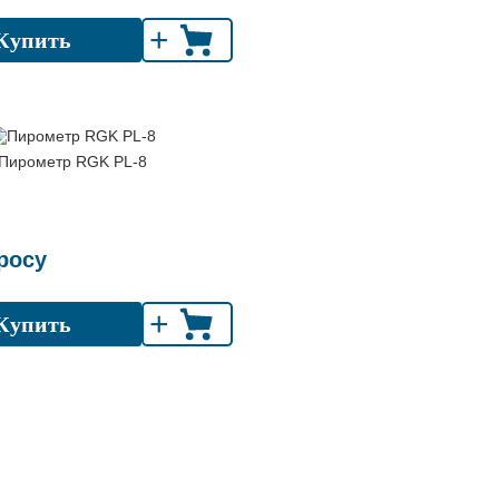
+
Купить
Пирометр RGK PL-8
росу
+
Купить