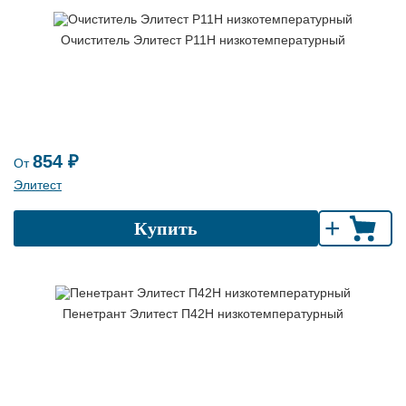
Очиститель Элитест Р11Н низкотемпературный
854 ₽
От
Элитест
+
Купить
Пенетрант Элитест П42Н низкотемпературный