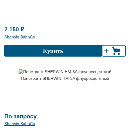
2 150 ₽
Sherwin BabbCo
+
Купить
Пенетрант SHERWIN HM-3A флуоресцентный
По запросу
Sherwin BabbCo