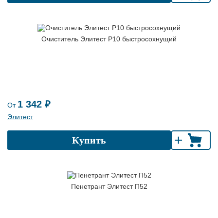
Очиститель Элитест Р10 быстросохнущий
1 342 ₽
От
Элитест
+
Купить
Пенетрант Элитест П52