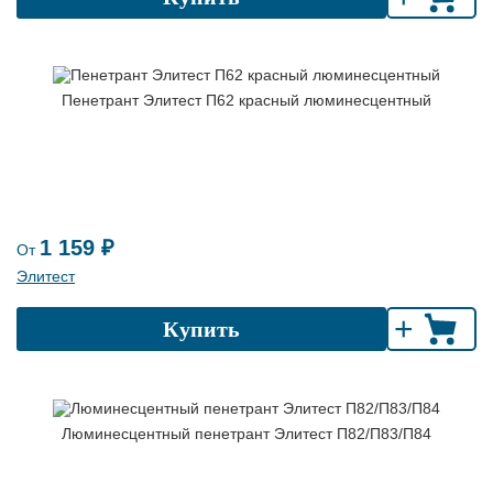
Пенетрант Элитест П62 красный люминесцентный
1 159 ₽
От
Элитест
+
Купить
Люминесцентный пенетрант Элитест П82/П83/П84