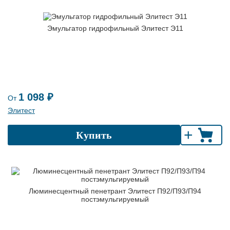
Эмульгатор гидрофильный Элитест Э11
1 098 ₽
От
Элитест
+
Купить
Люминесцентный пенетрант Элитест П92/П93/П94
постэмульгируемый