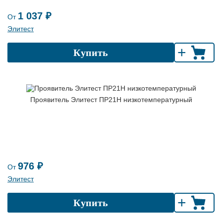
1 037 ₽
От
Элитест
+
Купить
Проявитель Элитест ПР21Н низкотемпературный
976 ₽
От
Элитест
+
Купить