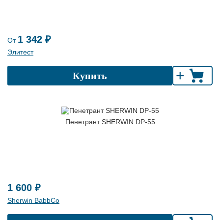
1 342 ₽
От
Элитест
+
Купить
Пенетрант SHERWIN DP-55
1 600 ₽
Sherwin BabbCo