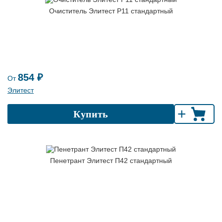
Очиститель Элитест Р11 стандартный
854 ₽
От
Элитест
+
Купить
Пенетрант Элитест П42 стандартный