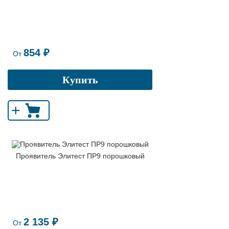
854 ₽
От
Купить
+
Проявитель Элитест ПР9 порошковый
2 135 ₽
От