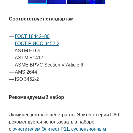
Соответствует стандартам
—
ГОСТ 18442–80
—
ГОСТ Р ИСО 3452-2
— ASTM
E165
— ASTM E1417
— ASME BPVC Section V Article 6
— AMS 2644
— ISO
3452-2
Рекомендуемый набор
Люминесцентные пенетранты Элитест серии П80
рекомендуется использовать в наборе
с
очистителем Элитест Р11
,
суспензионным