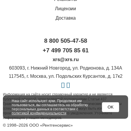
Лицензии
Доставка
8 800 505-47-58
+7 499 705 85 61
xrs@xrs.ru
603093
, г.
Нижний Новгород
,
ул. Родионова, д. 134А
117545
, г.
Москва
,
ул. Подольских Курсантов, д. 17к2
Информация на сайте носит справочный характер и не является
публичной офертой, определяемой положениями Статьи 437
Наш сайт использует куки. Продолжая им
Гражданского кодекса Российской Федерации. Технические параметры
пользоваться, вы соглашаетесь на обработку
OK
(спецификация) и комплект поставки товара могут быть изменены
персональных данных в соответствии с
политикой конфиденциальности
производителем без предварительного уведомления. Уточняйте
информацию у наших менеджеров.
© 1998–2026 ООО «Рентгенсервис»