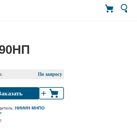
-90НП
:
По запросу
+
Заказать
дитель:
НИИИН МНПО
»