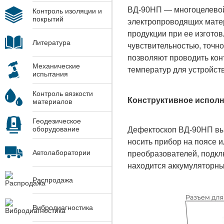
ВД-90НП — многоцелевой
Контроль изоляции и
покрытий
электропроводящих матери
продукции при ее изгото
Литература
чувствительностью, точн
позволяют проводить кон
Механические
температур для устройств
испытания
Контроль вязкости
Конструктивное испол
материалов
Геодезическое
оборудование
Дефектоскоп ВД-90НП вы
носить прибор на поясе и
Автолаборатории
преобразователей, подкл
находится аккумуляторны
Распродажа
Вибродиагностика