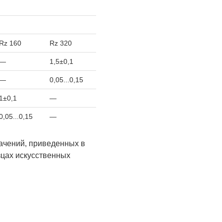
Rz 160
Rz 320
—
1,5±0,1
—
0,05...0,15
1±0,1
—
0,05...0,15
—
начений, приведенных в
зцах искусственных