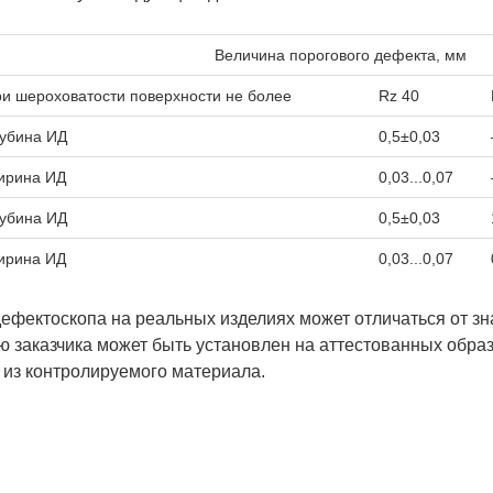
Величина порогового дефекта, мм
и шероховатости поверхности не более
Rz 40
убина ИД
0,5±0,03
ирина ИД
0,03...0,07
убина ИД
0,5±0,03
ирина ИД
0,03...0,07
дефектоскопа на реальных изделиях может отличаться от з
ию заказчика может быть установлен на аттестованных обра
 из контролируемого материала.