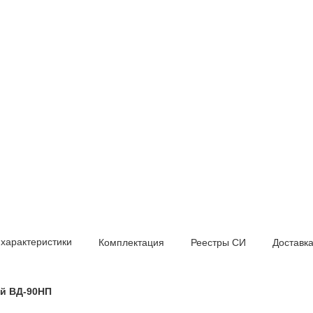
 характеристики
Комплектация
Реестры СИ
Доставк
й ВД-90НП