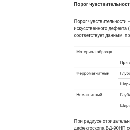
Порог чувствительност
Порог чувствительности
искусственного дефекта 
соответствует данным, п
Материал образца
При 
Ферромагнитный
Глуб
Шири
Немагнитный
Глуб
Шири
При радиусе отрицательн
дефектоскопа ВД-90НП с