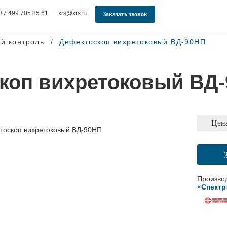
+7 499 705 85 61
xrs@xrs.ru
Заказать звонок
й контроль
Дефектоскоп вихретоковый ВД-90НП
коп вихретоковый ВД
Цена
Произво
«Спектр