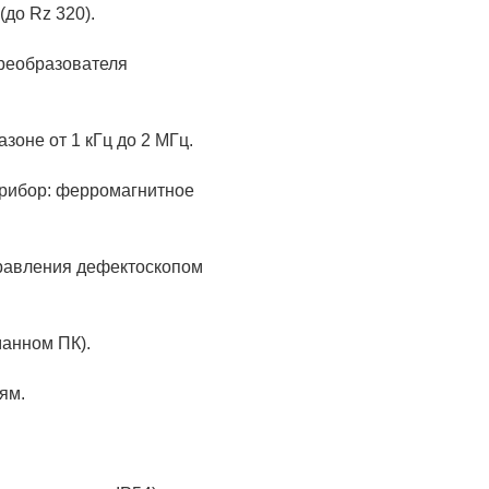
до Rz 320).
преобразователя
зоне от 1 кГц до 2 МГц.
прибор: ферромагнитное
правления дефектоскопом
манном ПК).
ям.