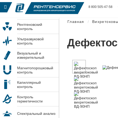
8 800 505-47-58
Главная
Вихретоковы
Рентгеновский
контроль
Дефектос
Ультразвуковой
контроль
Визуальный и
измерительный
контроль
Магнитопорошковый
контроль
Капиллярный
контроль
Контроль
герметичности
Спектральный анализ