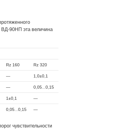
протяженного
я ВД-90НП эта величина
Rz 160
Rz 320
—
1,0±0,1
—
0,05...0,15
1±0,1
—
0,05...0,15
—
порог чувствительности