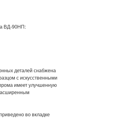
па ВД-90НП:
онных деталей снабжена
бразцом с искусственными
апрома имеет улучшенную
 расширенным
приведено во вкладке