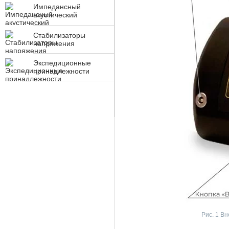
Импедансный
акустический
контроль
Стабилизаторы
напряжения
Экспедиционные
принадлежности
Рис. 1 В