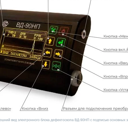
нешний вид электронного блока дефектоскопа ВД-90НП с подписью основных 