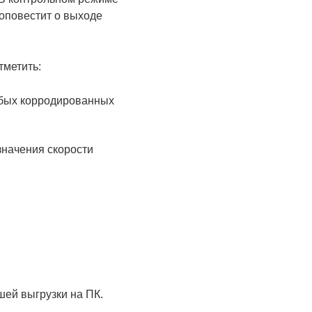
оповестит о выходе
метить:
убых корродированных
значения скорости
ей выгрузки на ПК.