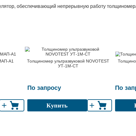
улятор, обеспечивающий непрерывную работу толщиномера 
МАП-А1
Толщиномер ультразвуковой NOVOTEST
Толщин
УТ-1М-СТ
По запросу
По зап
+
+
Купить