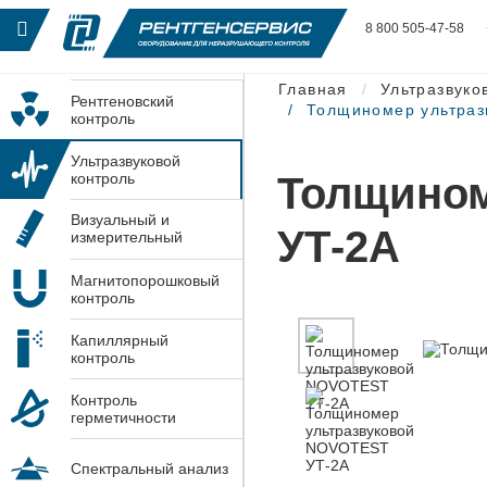
8 800 505-47-58
Главная
Ультразвуко
Рентгеновский
Толщиномер ультра
контроль
Ультразвуковой
Толщином
контроль
Визуальный и
УТ-2А
измерительный
контроль
Магнитопорошковый
контроль
Капиллярный
контроль
Контроль
герметичности
Спектральный анализ