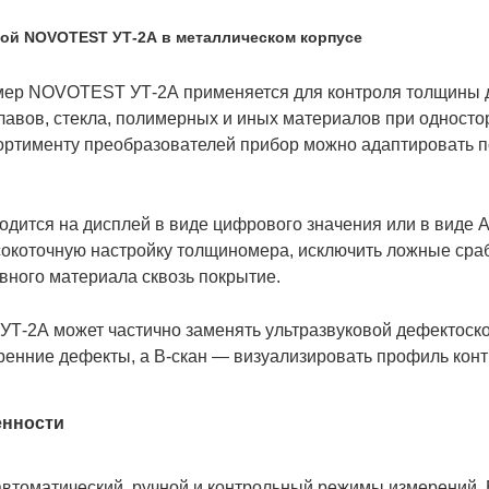
ой NOVOTEST УТ-2А в металлическом корпусе
мер NOVOTEST УТ-2А применяется для контроля толщины д
лавов, стекла, полимерных и иных материалов при односто
ортименту преобразователей прибор можно адаптировать п
дится на дисплей в виде цифрового значения или в виде А-
окоточную настройку толщиномера, исключить ложные сра
ного материала сквозь покрытие.
2А может частично заменять ультразвуковой дефектоскоп,
ренние дефекты, а В-скан — визуализировать профиль конт
енности
втоматический, ручной и контрольный режимы измерений.