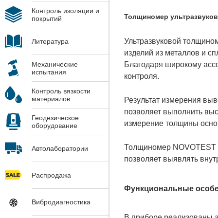
Контроль изоляции и
Толщиномер ультразвуков
покрытий
Ультразвуковой толщино
Литература
изделий из металлов и сп
Благодаря широкому асс
Механические
испытания
контроля.
Контроль вязкости
материалов
Результат измерения выво
позволяет выполнить выс
Геодезическое
измерение толщины основ
оборудование
Толщиномер NOVOTEST УТ-
Автолаборатории
позволяет выявлять внут
Распродажа
Функциональные особ
Вибродиагностика
В приборе реализованы а