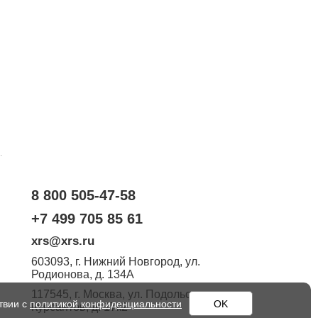
.
8 800 505-47-58
+7 499 705 85 61
xrs@xrs.ru
603093
, г.
Нижний Новгород
,
ул.
Родионова, д. 134А
117545
, г.
Москва
,
ул. Подольских
твии с
политикой конфиденциальности
OK
Курсантов, д. 17к2