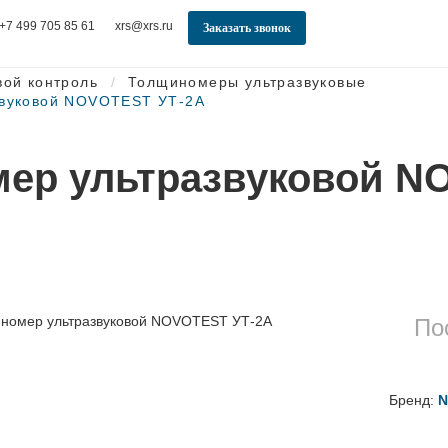
+7 499 705 85 61
xrs@xrs.ru
Заказать звонок
вой контроль
Толщиномеры ультразвуковые
звуковой NOVOTEST УТ-2А
ер ультразвуковой 
По
Бренд:
N