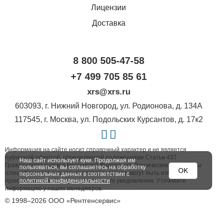
Лицензии
Доставка
8 800 505-47-58
+7 499 705 85 61
xrs@xrs.ru
603093
, г.
Нижний Новгород
,
ул. Родионова, д. 134А
117545
, г.
Москва
,
ул. Подольских Курсантов, д. 17к2
Информация на сайте носит справочный характер и не является
публичной офертой, определяемой положениями Статьи 437
Наш сайт использует куки. Продолжая им
Гражданского кодекса Российской Федерации. Технические параметры
пользоваться, вы соглашаетесь на обработку
OK
(спецификация) и комплект поставки товара могут быть изменены
персональных данных в соответствии с
политикой конфиденциальности
производителем без предварительного уведомления. Уточняйте
информацию у наших менеджеров.
© 1998–2026 ООО «Рентгенсервис»