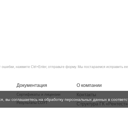
ошибки, нажмите Ctrl+Enter, отправьте форму. Мы постараемся исправить ее
Документация
О компании
Сертификаты и лицензии
Контакты
ся, вы соглашаетесь на обработку персональных данных в соответс
Результаты СОУТ
Структура ГК «Рентест»
Политика
Реквизиты
конфиденциальности
Лицензии
Нормативная база