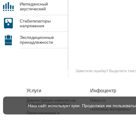
Импедансный
акустический
контроль
Стабилизаторы
напряжения
Экспедиционные
принадлежности
Заметили ошибку? Выделите текст 
Услуги
Инфоцентр
Демонстрация комплексов
Новости
цифровой радиографии
Наш сайт использует куки. Продолжая им пользовать
Полезные материалы
Проектирование и
изготовление камер
СМИ о нас
радиационной защиты
Сервисное обслуживание и
ремонт