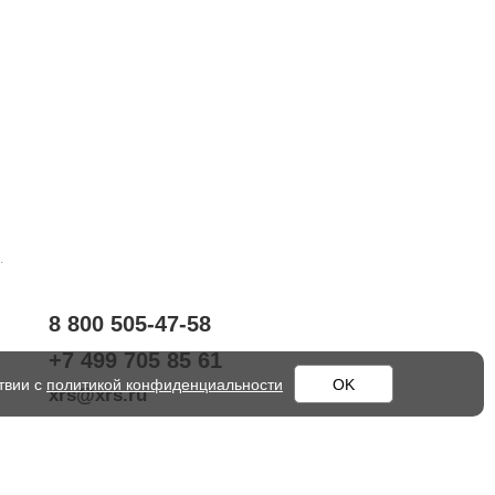
.
8 800 505-47-58
+7 499 705 85 61
твии с
политикой конфиденциальности
OK
xrs@xrs.ru
603093
, г.
Нижний Новгород
,
ул.
Родионова, д. 134А
117545
, г.
Москва
,
ул. Подольских