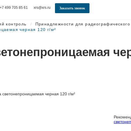
+7 499 705 85 61
xrs@xrs.ru
Заказать звонок
ий контроль
Принадлежности для радиографического
цаемая черная 120 г/м²
етонепроницаемая чер
Рекомен
светоне