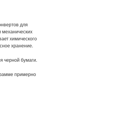
онвертов для
и механических
вает химического
сное хранение.
я черной бумаги.
ограмме примерно