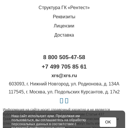
Структура ГК «Рентест»
Реквизиты
Лицензии
Доставка
8 800 505-47-58
+7 499 705 85 61
xrs@xrs.ru
603093
, г.
Нижний Новгород
,
ул. Родионова, д. 134А
117545
, г.
Москва
,
ул. Подольских Курсантов, д. 17к2
Информация на сайте носит справочный характер и не является
публичной офертой, определяемой положениями Статьи 437
Наш сайт использует куки. Продолжая им
Гражданского кодекса Российской Федерации. Технические параметры
пользоваться, вы соглашаетесь на обработку
OK
(спецификация) и комплект поставки товара могут быть изменены
персональных данных в соответствии с
производителем без предварительного уведомления. Уточняйте